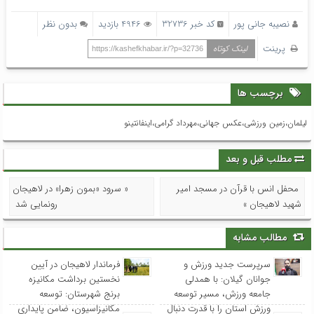
نصیبه جانی پور
کد خبر 32736
4946 بازدید
بدون نظر
پرینت
لینک کوتاه
https://kashefkhabar.ir/?p=32736
برچسب ها
لیلمان،زمین ورزشی،عکس جهانی،مهرداد گرامی،اینفانتینو
مطلب قبل و بعد
محفل انس با قرآن در مسجد امیر
« سرود «بمون زهرا» در لاهیجان
شهید لاهیجان »
رونمایی شد
مطالب مشابه
سرپرست جدید ورزش و
فرماندار لاهیجان در آیین
جوانان گیلان: با همدلی
نخستین برداشت مکانیزه
جامعه ورزش، مسیر توسعه
برنج شهرستان: توسعه
ورزش استان را با قدرت دنبال
مکانیزاسیون، ضامن پایداری