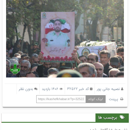
نصیبه جانی پور
کد خبر 32522
1406 بازدید
بدون نظر
پرینت
لینک کوتاه
https://kashefkhabar.ir/?p=32522
برچسب ها
تشییع،علیرضا آقاجانی،شهید،