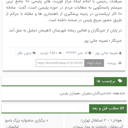
سرهنگ رحیمی با اعلام اینکه مرکز فوریت های پلیسی ۱۱۰ جامع ترین
سیستم پاسخگویی به مطالبات مردم در حوزه پلیسی است، گفت: سامانه
۱۱۰ اثار ارزشمندی در زمینه پیشگیری از ناهنجاری ها و مقابله با جرائم از
طریق حضور سریع پلیس در صحنه داشته است.­
در پایان از خبرنگاران و فعالین رسانه شهرستان لاهیجان تجلیل به عمل آمد.
خبرنگار ؛ نصیبه جانی پور
نصیبه جانی پور
کد خبر 32342
2560 بازدید
بدون نظر
پرینت
لینک کوتاه
https://kashefkhabar.ir/?p=32342
برچسب ها
ناجا،هفته ناجا،خبرنگاران،سفیران ،همیاران پلیس،
مطلب قبل و بعد
هوادار ۱ – ۲ استقلال تهران/
« برگزاری جشنواره بزرگ بامبو
آبی‌پوشان پایتخت به مدار پیروزی
لیالستان