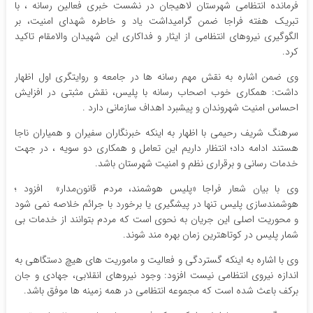
فرمانده انتظامی شهرستان لاهیجان در نشست خبری فعالین رسانه ، با
تبریک هفته فراجا ضمن گرامیداشت یاد و خاطره شهدای امنیت، بر
الگوگیری نیروهای انتظامی از ایثار و فداکاری این شهیدان والامقام تاکید
کرد.
وی ضمن اشاره به نقش مهم رسانه ها در جامعه و روایتگری اول اظهار
داشت: همکاری خوب اصحاب رسانه با پلیس، نقش مثبتی در افزایش
احساس امنیت شهروندان و پیشبرد اهداف سازمانی دارد .
سرهنگ شریف رحیمی با اظهار به اینکه خبرنگاران سفیران و همیاران ناجا
هستند ادامه داد؛ انتظار داریم این تعامل و همکاری دو سویه ، در جهت
خدمات رسانی و برقراری نظم و امنیت شهرستان باشد.
وی با بیان شعار فراجا «پلیس هوشمند، مردم قانون‌مدار» افزود ؛
هوشمندسازی پلیس تنها در پیشگیری یا برخورد با جرائم خلاصه نمی شود
و محوریت اصلی این جریان به نحوی است که مردم بتوانند از خدمات بی
شمار پلیس در کوتاهترین زمان بهره مند شوند.
وی با اشاره به اینکه گستردگی و فعالیت و ماموریت های هیچ دستگاهی به
اندازه نیروی انتظامی نیست افزود: وجود نیروهای انقلابی، جهادی و جان
برکف باعث شده است که مجموعه انتظامی در همه زمینه ها موفق باشد.