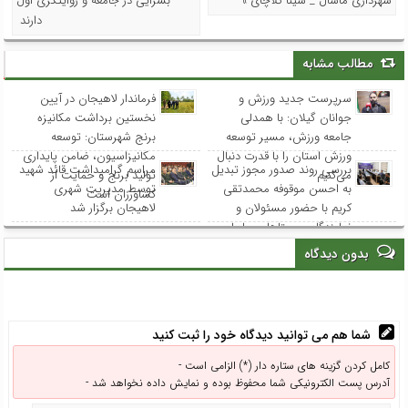
شهرداری ماسال _ سینا کلاچای »
بسزایی در جامعه و روایتگری اول
دارند
مطالب مشابه
سرپرست جدید ورزش و
فرماندار لاهیجان در آیین
جوانان گیلان: با همدلی
نخستین برداشت مکانیزه
جامعه ورزش، مسیر توسعه
برنج شهرستان: توسعه
ورزش استان را با قدرت دنبال
مکانیزاسیون، ضامن پایداری
بررسی روند صدور مجوز تبدیل
مراسم گرامیداشت قائد شهید
می‌کنیم
تولید برنج و حمایت از
به احسن موقوفه محمدتقی
توسط مدیریت شهری
کشاورزان است
کریم با حضور مسئولان و
لاهیجان برگزار شد
نمایندگان روستاهای ساحلی
بدون دیدگاه
شما هم می توانید دیدگاه خود را ثبت کنید
کامل کردن گزینه های ستاره دار (*) الزامی است -
آدرس پست الکترونیکی شما محفوظ بوده و نمایش داده نخواهد شد -