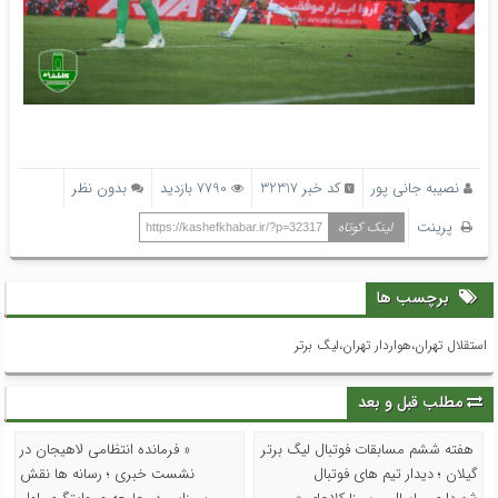
نصیبه جانی پور
کد خبر 32317
7790 بازدید
بدون نظر
پرینت
لینک کوتاه
https://kashefkhabar.ir/?p=32317
برچسب ها
استقلال‌ تهران،هواردار تهران،لیگ برتر
مطلب قبل و بعد
هفته ششم مسابقات فوتبال لیگ برتر
« فرمانده انتظامی لاهیجان در
گیلان ؛ دیدار تیم های فوتبال
نشست خبری ؛ رسانه ها نقش