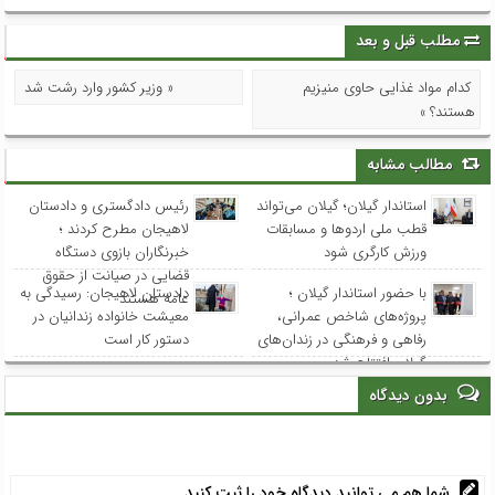
مطلب قبل و بعد
کدام مواد غذایی حاوی منیزیم
« وزیر کشور وارد رشت شد
هستند؟ »
مطالب مشابه
استاندار گیلان؛ گیلان می‌تواند
رئیس دادگستری و دادستان
قطب ملی اردوها و مسابقات
لاهیجان مطرح کردند ؛
ورزش کارگری شود
خبرنگاران بازوی دستگاه
قضایی در صیانت از حقوق
با حضور استاندار گیلان ؛
دادستان لاهیجان: رسیدگی به
عامه هستند
پروژه‌های شاخص عمرانی،
معیشت خانواده زندانیان در
رفاهی و فرهنگی در زندان‌های
دستور کار است
گیلان افتتاح شد
بدون دیدگاه
شما هم می توانید دیدگاه خود را ثبت کنید