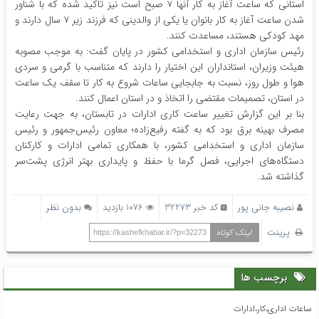
استانی که ساعت آغاز به کار آنها ۷ صبح است نیز تاکید شده که با شناور
شدن ساعت آغاز به کار بانوان یا یکی از والدینی که فرزند زیر ۷ سال دارند و
مهد کودکی هستند، مساعدت کنند.
رئیس سازمان اداری و استخدامی کشور در پایان گفت: به موجب مصوبه
هیئت وزیران، استانداران این اختیار را دارند که متناسب با گرمی و سردی
هوا و طول روز، نسبت به جابجایی ساعات شروع به کار تا سقف یک ساعت
در استان، تصمیمات مقتضی را اتخاذ و در استان اعمال کنند.
بنا بر این گزارش تغییر ساعت کاری ادارات در تابستان، به جهت رعایت
مصرف بهینه برق بود که به گفته رفیع‌زاده؛ معاون رئیس‌جمهور و رئیس
سازمان اداری و استخدامی کشور، با همکاری تمامی ادارات و کارکنان
دستگاه‌های اجرایی، فصل گرما با حفظ و پایداری بهتر انرژی پشت‌سر
گذاشته شد.
نصیبه جانی پور
کد خبر 32273
1076 بازدید
بدون نظر
پرینت
لینک کوتاه
https://kashefkhabar.ir/?p=32273
برچسب ها
ساعات اداری،کار،ادارات