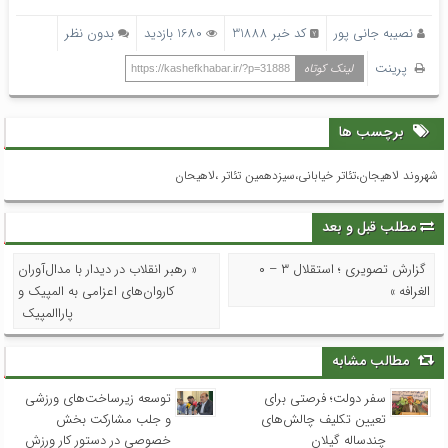
نصیبه جانی پور
کد خبر 31888
1680 بازدید
بدون نظر
پرینت
لینک کوتاه
https://kashefkhabar.ir/?p=31888
برچسب ها
شهروند لاهیجان،تئاتر خیابانی،سیزدهمین تئاتر ،لاهیحان
مطلب قبل و بعد
گزارش تصویری ؛ استقلال ۳ – ۰
« رهبر انقلاب در دیدار با مدال‌آوران
الغرافه »
کاروان‌های اعزامی به المپیک و
پاراالمپیک
مطالب مشابه
سفر دولت؛ فرصتی برای
توسعه زیرساخت‌های ورزشی
تعیین تکلیف چالش‌های
و جلب مشارکت بخش
چندساله گیلان
خصوصی در دستور کار ورزش