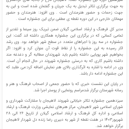
به جهت برگزاری تئاتر تبدیل به یک جریان و گفتمان شده است و این به
جهت زحمات و حضور هنرمندان است . وی افزود: هنرمندان و حضور
مهمانان خارجی در این دوره نقطه ی عطفی برای این جشنواره است .
مدیر کل فرهنگ و ارشاد اسلامی گیلان ضمن تبریک روز سینما و تقدیر از
تمامی کسانی که در برگزاری این جشنواره همکاری داشته اند گفت: این
جشنواره در سه روز با اجراهای متعدد در سطح شهر خواهد بود. وی رشد
اثار رسیده به این جشنواره را از نقاط قوت آن عنوان کرد و افزود: اگر
بخواهیم شهر پویایی داشته باشیم باید شهروندان مطالبه گر و دغدغه مند
داشته باشیم کاری که به درستی جشنواره شهروند در حال انجام آن است.
وی در ادامه با اشاره به اثرگذاری بالای هنر نمایش اضافه کرد:می طلبد که
این جشنواره ادامه دار باشد.
در پایان این نشست خبری که با حضور جمعی از اصحاب فرهنگ و هنر و
رسانه شهرستان برگزار شدمراسم رونمایی از پوستر اجرا شد.
سیزدهمین جشنواره‌ تئاتر خیابانی شهروند لاهیجان با مشارکت شهرداری و
شورای اسلامی شهر لاهیجان، مرکز هنرهای نمایشی وزارت فرهنگ و ارشاد
اسلامی و اداره کل فرهنگ و ارشاد اسلامی گیلان از تاریخ ۲۶ الی ۲۸
شهریور۱۴۰۳ در هفت نقطه از شهر به دبیری رضا زنده دل شهردار لاهیجان
برگزار خواهد شد.