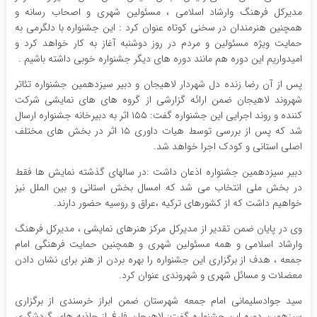
مدیرکل فرهنگ وارشاد اسلامی ، مسئولین شهری و اصحاب رسانه و
همچنین هنرمندان در سخنی کوتاه عنوان کرد : این جشنواره با دلگرمی به
حمایت ویژه مسئولین و مردم در روز دوشنبه آغاز به کار خواهد کرد و
امیدواریم این دوره هم مانند دوره های دیگر جشنواره خوبی داشته باشیم .
پس از آن رضا زنده دل شهردار لاهیجان و دبیر سیزدهمین جشنواره تئاتر
شهروند لاهیجان ضمن ارائه گزارشی از گروه های های نمایشی شرکت
کننده و روند اجرایی این جشنواره گفت: ۱۵۵ اثر به دبیرخانه جشنواره ارسال
شد که پس از بررسی توسط هیات داوری ۱۵ اثر در بخش های مختلف
اصلی استانی و کودک اجرا خواهد شد.
دبیر سیزدهمین جشنواره اذعان داشت :در سالهای گذشته نمایش ها فقط
در بخش ملی انتخاب می شد که امسال بخش استانی و بین الملل نیز
خواهیم داشت که از کشورهای ترکیه ،عراق و روسیه حضور دارند.
وی در پایان ضمن تقدیر از مدیرکل مرکز هنرهای نمایشی ، مدیرکل فرهنگ
وارشاد اسلامی و همه مسئولین شهری و همچنین حمایت فرهنگی امام
جمعه ، هدف از برگزاری این جشنواره را بهره بردن از هنر برای نشان دادن
معضلات و مسائل شهری و شهروندی عنوان کرد.
سید جوادسلیمانی امام جمعه شهرستان ضمن ابراز خرسندی از برگزاری
سیزهمین دوره این جشنواره گفت: لاهیجان فارغ از جاذبه های گردشگری