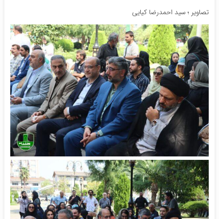
تصاویر ؛ سید احمدرضا کیایی