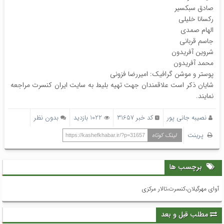
صادق سبکسیر
رکسانا خلیلی
الهام صمدی
جاسم قربانی
شروین آفریدون
محمد آفریدون
پوستر و موشن گرافیک: امیررضا فزونی
شایان ذکر است علاقمندان جهت تهیه بلیط به سایت ایران کنسرت مراجعه
نمایند.
نصیبه جانی پور
کد خبر 31657
1022 بازدید
بدون نظر
پرینت
لینک کوتاه
https://kashefkhabar.ir/?p=31657
برچسب ها
آوای مهرگیلان،کنسرت،تالار مرکزی
مطلب قبل و بعد