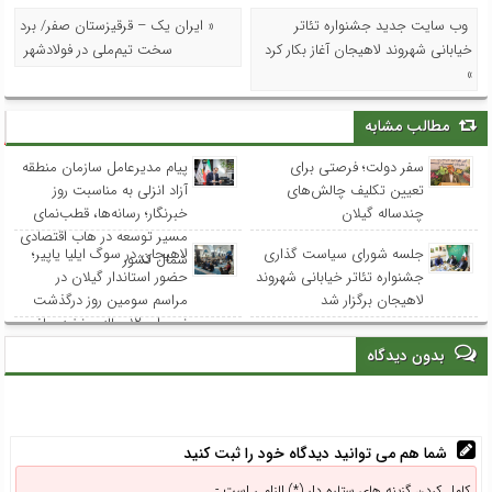
وب سایت جدید جشنواره تئاتر
« ایران یک – قرقیزستان صفر/ برد
خیابانی شهروند لاهیجان آغاز بکار کرد
سخت تیم‌ملی در فولادشهر
»
مطالب مشابه
سفر دولت؛ فرصتی برای
پیام مدیرعامل سازمان منطقه
تعیین تکلیف چالش‌های
آزاد انزلی به مناسبت روز
چندساله گیلان
خبرنگار؛ رسانه‌ها، قطب‌نمای
مسیر توسعه در هاب اقتصادی
جلسه شورای سیاست گذاری
لاهیجان در سوگ ایلیا یاپیر؛
شمال کشور
جشنواره تئاتر خیابانی شهروند
حضور استاندار گیلان در
لاهیجان برگزار شد
مراسم سومین روز درگذشت
نوجوان ۱۲ ساله و نخبه ریاضی
استان
بدون دیدگاه
شما هم می توانید دیدگاه خود را ثبت کنید
کامل کردن گزینه های ستاره دار (*) الزامی است -