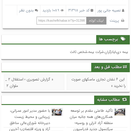
نصیبه جانی پور
کد خبر 31398
1089 بازدید
بدون نظر
پرینت
لینک کوتاه
https://kashefkhabar.ir/?p=31398
برچسب ها
بیمه دی،ایثارگران،شرکت بیمه،شخص ثالث
مطلب قبل و بعد
این ۶ نشان تجاری ماسکهای صورت
« گزارش تصویری ؛ استقلال ۲ _
را نخرید »
ملوان ۲
مطالب مشابه
تأکید طاعتی مقدم بر توسعه
با حضور مدیر امور عمرانی،
همکاری‌های همه جانبه میان
زیربنایی و محیط زیست
منطقه آزاد انزلی و روسیه؛
دبیرخانه شورای‌عالی مناطق
سرکنسول جدید فدراسیون
آزاد و ویژه اقتصادی؛ آخرین