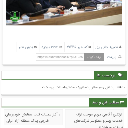
نصیبه جانی پور
کد خبر 31235
1994 بازدید
بدون نظر
پرینت
لینک کوتاه
https://kashefkhabar.ir/?p=31235
برچسب ها
منطقه ازاد انزلی،سیاهکار زاده،شهرک صنعتی،احداث زیرساخت
مطلب قبل و بعد
ارتقای آگاهی مردم موجب ارائه
« آغاز عملیات ثبت سفارش خودروهای
خدمات بهتر و مطلوبتر شرکت‌های
خارجی پلاک منطقه آزاد انزلی
بیمه‌ای میشود »