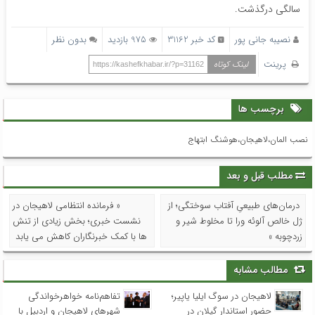
سالگی درگذشت.
نصیبه جانی پور
کد خبر 31162
975 بازدید
بدون نظر
پرینت
لینک کوتاه
https://kashefkhabar.ir/?p=31162
برچسب ها
نصب المان،لاهیجان،هوشنگ ابتهاج
مطلب قبل و بعد
درمان‌های طبیعیِ آفتاب سوختگی؛ از
« فرمانده انتظامی لاهیجان در
ژل خالص آلوئه ورا تا مخلوط شیر و
نشست خبری؛ بخش زیادی از تنش
زردچوبه »
ها با کمک خبرنگاران کاهش می یابد
مطالب مشابه
لاهیجان در سوگ ایلیا یاپیر؛
تفاهم‌نامه خواهرخواندگی
حضور استاندار گیلان در
شهرهای لاهیجان و اردبیل با