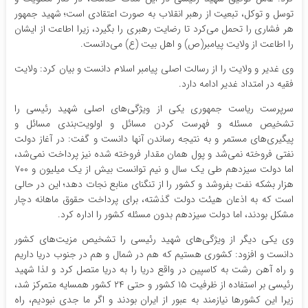
توسل و توکل، تبعیت از رهبر انقلاب به صورت اعتقادی است؛ شهید جمهور
هر فشاری را تحمل می‌کرد تا رضایت رهبری را بگیرد، زیرا اطاعت از ایشان
را اطاعت از ولایت پیامبر(ص) و اهل بیت (ع) می‌دانست.
وی غدیر و ولایت را از رسالت اصلی پیامبر اسلام دانست و بیان کرد: ولایت
فقیه در امتداد غدیر ادامه دارد.
سرپرست ریاست جمهوری یکی از ویژگی‌های اصلی شهید رئیسی را
تشخیص مسئله و فهرست کردن مسائل و اولویت‌بندی مسائل و
پیگیری‌های مستمر و به نتیجه رساندن آنها دانست و گفت: در آغاز دولت
نفتی فروخته نمی‌شد و پول همان مقدار فروخته شده نیز پرداخت نمی‌شد،
اما دولت سیزدهم طی یک سال و نیم توانست بیش از یک میلیون و ۷۰۰
هزار بشکه نفت بفروشد و کشور را از تنگنای منابع نجات دهد؛ این در حالی
است که به اذعان هیئت دولت گذشته، برای پرداخت حقوق ماهانه دچار
مشکل بودند، اما دولت سیزدهم بدون مسئله کشور را اداره کرد.
وی یکی دیگر از ویژگی‌های شهید رئیسی را تشخیص مزیت‌های کشور
دانست و افزود: کشوری هستیم که هم در شمال و هم در جنوب دریا داریم
و راه آهن رشت به کاسپین در واقع دریا را به دریا متصل کرد و لذا شهید
رئیسی بر استفاده از ظرفیت ۱۵ کشور و حتی ۲۴ کشور همسایه متمرکز شد،
زیرا این کشورها نیازمند به عبور از ایران بودند و اگر ما جدی نبودیم، راه