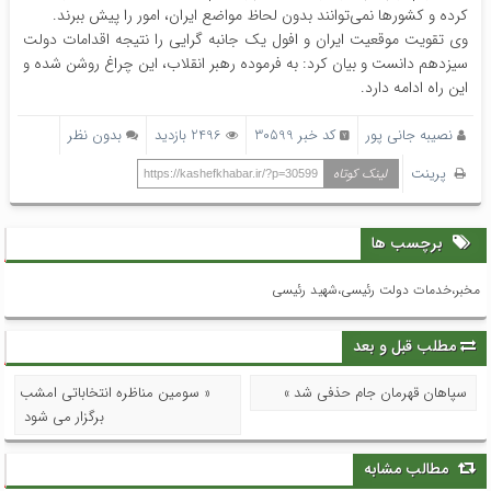
کرده و کشورها نمی‌توانند بدون لحاظ مواضع ایران، امور را پیش ببرند.
وی تقویت موقعیت ایران و افول یک جانبه گرایی را نتیجه اقدامات دولت
سیزدهم دانست و بیان کرد: به فرموده رهبر انقلاب، این چراغ روشن شده و
این راه ادامه دارد.
نصیبه جانی پور
کد خبر 30599
2496 بازدید
بدون نظر
پرینت
لینک کوتاه
https://kashefkhabar.ir/?p=30599
برچسب ها
مخبر،خدمات دولت رئیسی،شهید رئیسی
مطلب قبل و بعد
سپاهان قهرمان جام حذفی شد »
« سومین مناظره انتخاباتی امشب
برگزار می شود
مطالب مشابه