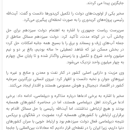
جایگزین پیدا می کردند.
مخبر یکی از اولویت‌های دولت را تکمیل کریدورها دانست و گفت: آیت‌الله
رئیسی پروژه‌های کریدوری را به صورت لحظه‌ای پیگیری می‌کرد.
سرپرست ریاست جمهوری با اشاره به اهتمام دولت سیزدهم برای حل
چالش آب در کوتاه مدت، تأکید کرد: دولت سیزدهم مسائل مناطق از
جمله آب‌های ژرف و پسماند و برق را با بسیج همه جانبه امکانات حل کرد؛
در بخش مسکن نیز که شاهد تعطیلی ۱۰ ساله بودیم، بالغ بر دو و نیم
میلیون واحد شروع و تکمیل و یا زمینش واگذار شده و تا پایان سال چهارم
به چهار میلیون واحد نزدیک می‌شود.
وی مزیت و دارایی اصلی کشور در کنار نفت و معدن و منابع و غیره را
نیروهای جوان و نخبه دانست و اظهار کرد: نیروی انسانی بزرگترین سرمایه
کشور در اقتصاد دیجیتال و هوش مصنوعی هستند و اقتدار ایجاد می‌کنند.
مخبر با اشاره به برخی ادعاها درباره مذاکره و دیپلماسی، ادامه داد: برخی
ادعا می‌کردند اهل دیپلماسی هستند، اما در محاصره کشورهای همسایه
بودند و هیچ ارتباطی نداشتند، اما آیت‌الله رئیسی با حل مسائل اقدام به
برقراری ارتباطی با کشورهای همسایه کرد؛ عضویت در شانگهای و بریکس
نتیجه دیپلماسی فعال دولت سیزدهم بود و ارتباط خوبی با سران کشورهای
دنیا داریم، زیرا ایران را در نقطه‌ای قرار دادیم که معادلات بین‌المللی را جابجا