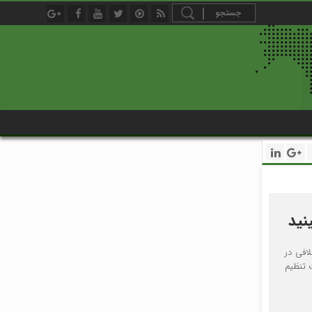
نید
افی در
 تنظیم