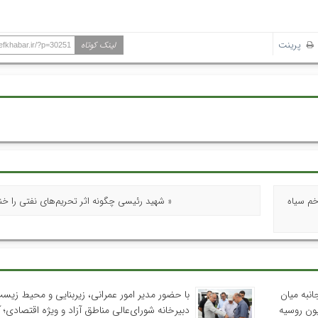
پرینت
لینک کوتاه
hefkhabar.ir/?p=30251
خم سیاه
« شهید رئیسی چگونه اثر تحریم‌های نفتی را خن
نبه میان
با حضور مدیر امور عمرانی، زیربنایی و محیط زیس
یون روسیه
دبیرخانه شورای‌عالی مناطق آزاد و ویژه اقتصادی؛ 