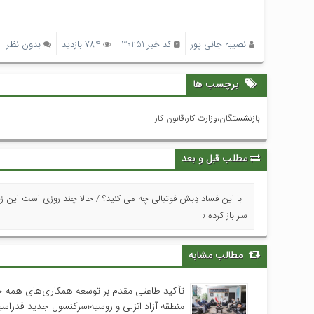
نصیبه جانی پور
کد خبر 30251
784 بازدید
بدون نظر
برچسب ها
بازنشستگان،وزارت کار،قانون کار
مطلب قبل و بعد
با این فساد دِبش فوتبالی چه می کنید؟ / حالا چند روزی است این ز
سر باز کرده »
مطالب مشابه
تأکید طاعتی مقدم بر توسعه همکاری‌های همه جا
منطقه آزاد انزلی و روسیه؛سرکنسول جدید فدراس