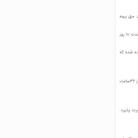
د حق بیمه
مطابق نامه احمد رضا پرنده،‌ مدیرکل بازرسی کار خطاب به رئیس مرکز فضای اطلاعات و امنیت فضای مجازی، سامانه مشاغل سخت و زیان آور به مدت ۱۰ روز
ده شده که
کارهای سخت و زیان آور موضوع ماده ۵۲قانون کار که با محوریت کاهش ساعات کار است که مقرر کرده در کارهای سخت و زیان آور ساعات کار نباید از ۳۶ساعت
شش ماه صورت پذیرد.