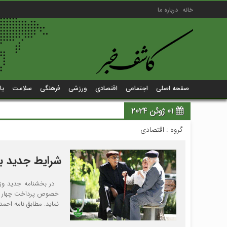
خانه
درباره ما
صفحه اصلی
اجتماعی
اقتصادی
ورزشی
فرهنگی
سلامت
یا
01 ژوئن 2024
گروه :
اقتصادی
شرایط جدید با
در بخشنامه جدید وزارت
خصوص پرداخت چهار درص
نماید. مطابق نامه احمد