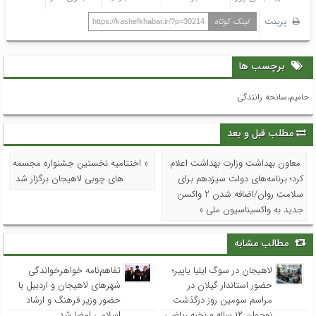
پرینت
لینک کوتاه
https://kashefkhabar.ir/?p=30214
برچسب ها
حامیم،سانحه رانندگی
مطلب قبل و بعد
معاون بهداشت وزارت بهداشت اعلام
« اختتامیه نخستین جشنواره مجسمه
کرد؛ برنامه‌های دولت سیزدهم برای
های چوبی لاهیجان برگزار شد
سلامت روان/اضافه شدن ۲ واکسن
جدید به واکسیناسیون ملی »
مطالب مشابه
لاهیجان در سوگ ایلیا یاپیر؛
تفاهم‌نامه خواهرخواندگی
حضور استاندار گیلان در
شهرهای لاهیجان و اردبیل با
مراسم سومین روز درگذشت
حضور وزیر فرهنگ و ارشاد
نوجوان ۱۲ ساله و نخبه ریاضی
اسلامی امضا شد