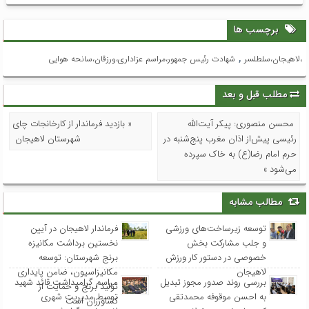
برچسب ها
,
،لاهیجان،سلطلسر
شهادت رئیس جمهور،مراسم عزاداری،ورزقان،سانحه هوایی
مطلب قبل و بعد
محسن منصوری: پیکر آیت‌الله
« بازدید فرماندار از کارخانجات چای
رئیسی پیش‌از اذان مغرب پنج‌شنبه در
شهرستان لاهیجان
حرم امام رضا(ع) به خاک سپرده
می‌شود »
مطالب مشابه
توسعه زیرساخت‌های ورزشی
فرماندار لاهیجان در آیین
و جلب مشارکت بخش
نخستین برداشت مکانیزه
خصوصی در دستور کار ورزش
برنج شهرستان: توسعه
لاهیجان
مکانیزاسیون، ضامن پایداری
بررسی روند صدور مجوز تبدیل
مراسم گرامیداشت قائد شهید
تولید برنج و حمایت از
به احسن موقوفه محمدتقی
توسط مدیریت شهری
کشاورزان است