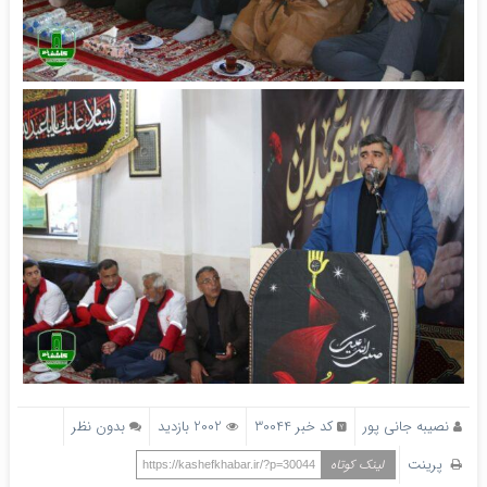
نصیبه جانی پور
کد خبر 30044
2002 بازدید
بدون نظر
پرینت
لینک کوتاه
https://kashefkhabar.ir/?p=30044