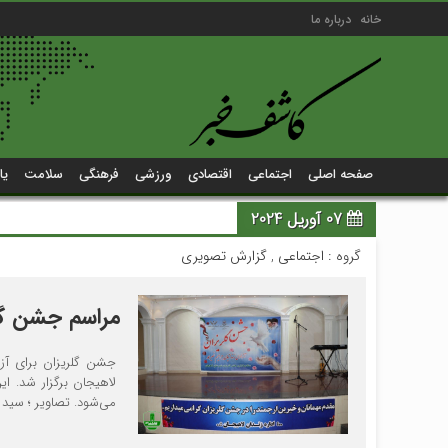
خانه
درباره ما
صفحه اصلی
اجتماعی
اقتصادی
ورزشی
فرهنگی
سلامت
یا
07 آوریل 2024
گروه :
اجتماعی
,
گزارش تصویری
مراسم جشن گلر
جشن گلریزان برای آزا
لاهیجان برگزار شد. ای
می‌شود. تصاویر ؛ سید 