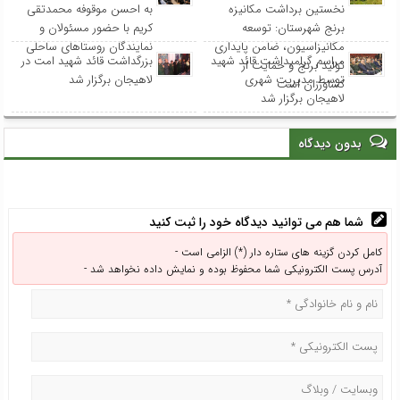
نخستین برداشت مکانیزه
به احسن موقوفه محمدتقی
برنج شهرستان: توسعه
کریم با حضور مسئولان و
مکانیزاسیون، ضامن پایداری
نمایندگان روستاهای ساحلی
مراسم گرامیداشت قائد شهید
بزرگداشت قائد شهید امت در
تولید برنج و حمایت از
توسط مدیریت شهری
لاهیجان برگزار شد
کشاورزان است
لاهیجان برگزار شد
بدون دیدگاه
شما هم می توانید دیدگاه خود را ثبت کنید
کامل کردن گزینه های ستاره دار (*) الزامی است -
آدرس پست الکترونیکی شما محفوظ بوده و نمایش داده نخواهد شد -