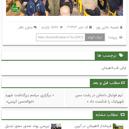
نصیبه جانی پور
کد خبر 29472
1578 بازدید
بدون نظر
پرینت
لینک کوتاه
https://kashefkhabar.ir/?p=29472
برچسب ها
لیالی قدر،لاهیجان
مطلب قبل و بعد
تیم فوتبال داماش در رشت مس
« برگزاری مراسم بزرگداشت شهید
شهربابک را شکست داد »
«ابوالحسن کریمی»
مطالب مشابه
فرماندار لاهیجان در آیین
بررسی روند صدور مجوز تبدیل