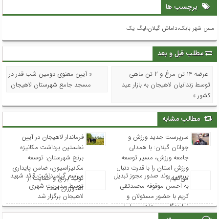
برچسب ها
مس شهر بابک،داماش گیلان،لیگ یک
مطلب قبل و بعد
عرضه ۱۴ تن مرغ و ۲ تن ماهی
« آیین معنوی دومین شب قدر در
توسط زندانیان لاهیجان به بازار عید
مسجد جامع شهرستان لاهیجان
کشور »
مطالب مشابه
سرپرست جدید ورزش و
فرماندار لاهیجان در آیین
جوانان گیلان: با همدلی
نخستین برداشت مکانیزه
جامعه ورزش، مسیر توسعه
برنج شهرستان: توسعه
ورزش استان را با قدرت دنبال
مکانیزاسیون، ضامن پایداری
بررسی روند صدور مجوز تبدیل
مراسم گرامیداشت قائد شهید
می‌کنیم
تولید برنج و حمایت از
به احسن موقوفه محمدتقی
توسط مدیریت شهری
کشاورزان است
کریم با حضور مسئولان و
لاهیجان برگزار شد
نمایندگان روستاهای ساحلی