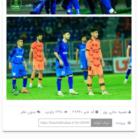
نصیبه جانی پور
کد خبر 29440
1370 بازدید
بدون نظر
پرینت
لینک کوتاه
https://kashefkhabar.ir/?p=29440