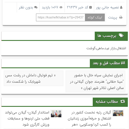
نصیبه جانی پور
کد خبر 29437
1067 بازدید
بدون نظر
پرینت
لینک کوتاه
https://kashefkhabar.ir/?p=29437
برچسب ها
اشتغال،بازار عید،ماهی،گوشت
مطلب قبل و بعد
اجرای نمایش سیاه خال با حضور
« تیم فوتبال داماش در رشت مس
“مینا حقانی” هنرمند جوان گیلانی در
شهربابک را شکست داد
سالن اصلی تئاتر شهر تهران »
مطالب مشابه
گیلان رتبه نخست کشور در
استاندار گیلان؛ گیلان می‌تواند
اشتغال و حرفه‌آموزی زندانیان
قطب ملی اردوها و مسابقات
را کسب کرد/وسکویی: «هر
ورزش کارگری شود