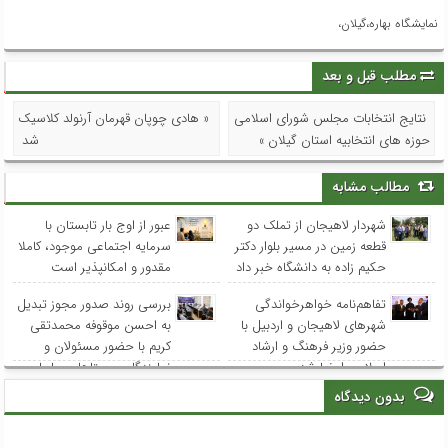
نمایشگاه بهاره،گیلان،
مطلب قبل و بعد
نتایج انتخابات مجلس شورای اسلامی
« هادی چوپان قهرمان آرنولد کلاسیک
حوزه های انتخابیه استان گیلان »
شد
مطالب مشابه
شهردار لاهیجان از تملک دو
عبور از اوج بار تابستان با
قطعه زمین در مسیر بلوار دکتر
سرمایه اجتماعی موجود، کاملا
حکیم زاده به دانشگاه خبر داد
مقدور و امکانپذیر است
تفاهم‌نامه خواهرخواندگی
بررسی روند صدور مجوز تبدیل
شهرهای لاهیجان و اردبیل با
به احسن موقوفه محمدتقی
حضور وزیر فرهنگ و ارشاد
کریم با حضور مسئولان و
اسلامی امضا شد
نمایندگان روستاهای ساحلی
بدون دیدگاه