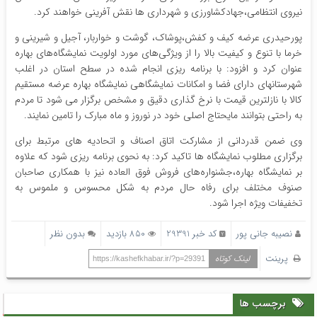
نیروی انتظامی،جهادکشاورزی و شهرداری ها نقش آفرینی خواهند کرد.
پورحیدری عرضه کیف و کفش،پوشاک، گوشت و خواربار، آجیل و شیرینی و
خرما با تنوع و کیفیت بالا را از ویژگی‌های مورد اولویت نمایشگاه‌های بهاره
عنوان کرد و افزود: با برنامه ریزی انجام شده در سطح استان در اغلب
شهرستانهای دارای فضا و امکانات نمایشگاهی نمایشگاه بهاره عرضه مستقیم
کالا با نازلترین قیمت با نرخ گذاری دقیق و مشخص برگزار می شود تا مردم
به راحتی بتوانند مایحتاج اصلی خود در نوروز و ماه مبارک را تامین نمایند.
وی ضمن قدردانی از مشارکت اتاق اصناف و اتحادیه های مرتبط برای
برگزاری مطلوب نمایشگاه ها تاکید کرد: به نحوی برنامه ریزی شود که علاوه
بر نمایشگاه بهاره،جشنواره‌های فروش فوق العاده نیز با همکاری صاحبان
صنوف مختلف برای رفاه حال مردم به شکل محسوس و ملموس به
تخفیفات ویژه اجرا شود.
نصیبه جانی پور
کد خبر 29391
850 بازدید
بدون نظر
پرینت
لینک کوتاه
https://kashefkhabar.ir/?p=29391
برچسب ها