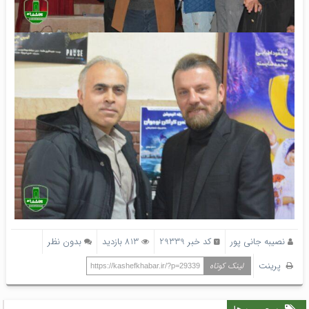
نصیبه جانی پور
کد خبر 29339
813 بازدید
بدون نظر
پرینت
لینک کوتاه
https://kashefkhabar.ir/?p=29339