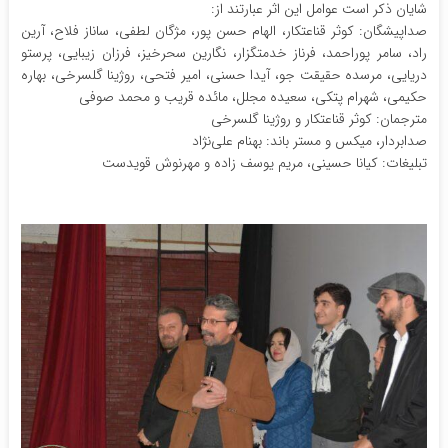
شایان ذکر است عوامل این اثر عبارتند از:
صداپیشگان: کوثر قناعتکار، الهام حسن پور، مژگان لطفی، ساناز فلاح، آرین
راد، سامر پوراحمد، فرناز خدمتگزار، نگارین سحرخیز، فرزان زیبایی، پرستو
دریایی، مرسده حقیقت جو، آیدا حسنی، امیر فتحی، روژینا گلسرخی، بهاره
حکیمی، شهرام پتکی، سعیده مجلل، مائده قریب و محمد صوفی
مترجمان: کوثر قناعتکار و روژینا گلسرخی
صدابردار، میکس و مستر باند: بهنام علی‌نژاد
تبلیغات: کیانا حسینی، مریم یوسف زاده و مهرنوش قویدست