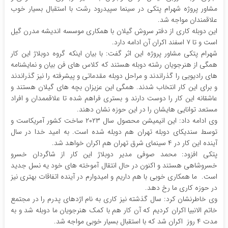
مشاور پروژه شهرام پتکی در سینما سپیدرود رشت با استقبال بسیار خوب
علاقمندان مواجه شد.
این دوبله کاری از دفتر سروش گیلان با همکاری موسسه اندیشه مدرن گیل
است و تا ۷ اسفند اکران آن ادامه دارد.
شهرام پتکی مشاور پروژه این اثر گفت: با بیان اینکه گروه دوبلاژ این کار
همگی از هنرجویان رشته دوبله هستند که کلاس های فن بیان و نمایشنامه
های رادیویی را گذراندند و مراحل دوبله مقدماتی و پیشرفته را نیز گذراندند
و برای این کار انتخاب شدند. همگی این عزیزان بچه های گیلان هستند و
عاشقانه این کار را دوست دارند و بستری فراهم شده تا علاقممدان و افراد
مستعد توانایی هایشان را در این حوزه نشان دهند.
وی ادامه داد: این انیمیشن محصول سال ۲۰۲۳ ساخت کشور آمریکاست و
توسط سندیکای دوبله تهران هم دوبله شده است. به امید خدا در سال
آینده این کار در ۴ سینمای شرق تهران هم اکران خواهد شد.
پتکی افزود: محمد صوفی مدیر دوبلاژ این کار از شاگردان خسرو
خسروشاهی هستند و اکنون در حال انتقال آموخته های خود یه نسل جدید
است. ما همکاری خوبی با هم داریم و امیدوارم در آینده اتفاقات بهتری نیز
در حوزه کاری ما رخ دهد.
وی خاطرنشان کرد: سال گذشته نیز کاری به نام اژدهای پدرم را در مجتمع
خاتم الانبیا اکران کردیم که آن کار هم با کمک هنرجویان ما دوبله شد و به
مدت ۴ روز اکران شد که با استقبال بسیار خوبی مواجه شد.