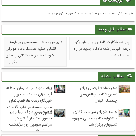
برچسب ها
شهرام پتکی،سینما سپیدرود،دوبله،روبی گیلمن کراکن نوجوان
مطلب قبل و بعد
پرونده شکایت قلعه‌نویی از مایلی‌کهن
« رییس بخش مسمومین بیمارستان
بازهم خبرساز شد؛ دادگاه جدید در راه
لقمان حکیم هشدار داد ؛ عوارض
است +سند »
شوینده‌ها در خانه‌تکانی را جدی
بگیرید
مطالب مشابه
سفر دولت؛ فرصتی برای
پیام مدیرعامل سازمان منطقه
تعیین تکلیف چالش‌های
آزاد انزلی به مناسبت روز
چندساله گیلان
خبرنگار؛ رسانه‌ها، قطب‌نمای
مسیر توسعه در هاب اقتصادی
جلسه شورای سیاست گذاری
لاهیجان در سوگ ایلیا یاپیر؛
شمال کشور
جشنواره تئاتر خیابانی شهروند
حضور استاندار گیلان در
لاهیجان برگزار شد
مراسم سومین روز درگذشت
نوجوان ۱۲ ساله و نخبه ریاضی