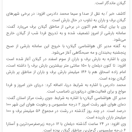
گیلان ماندگار است.
کاشف خبر / به نقل از صدا و سیما محمد دادرس افزود: در برخی شهر‌های
گیلان برف و باران به تناوب در حال بارش است.
وی با بیان اینکه هم اکنون در برخی از مناطق گیلان برف می‌بارد گفت:
سامانه بارشی از امروز تضعیف شده و به تدریج فردا شب از گیلان خارج
می‌شود.
به گفته مدیر کل هواشناسی گیلان؛ با خروج این سامانه بارشی از صبح
پنجشنبه یخبندان و مه صبحگاهی آغاز می‌شود.
وی با اشاره به بارش برف و باران از سوم اسفند در گیلان آغاز شده است
افزود: تا کنون دیلمان با ۱۵۰ سانتی متر بیشترین بارش برف را داشته است،
امام زاده اسحاق هم با ۱۴۶ میلیمتر بارش برف و باران از مناطق پر بارش
گیلان بوده است.
محمد دادرس با اشاره به شرایط دریا، اضافه کرد: دریای خزر امروز و فردا
مواج و برای فعالیت‌های دریانوردی نامناسب است.
مدیر کل هواشناسی گیلان؛ با اشاره به شرایط جوی رشت مرکز استان گفت:
دمای هوای شهر رشت امروز ۲ درجه سلسیوس و رطوبت هوای این شهر ۱۰۰
درصد است. در چند روز گذشته در رشت در مجموع ۵۶ میلیمتر برف و ۱۰۰
میلیمتر باران باریده است.
وی افزود: در ۲۴ ساعت گذشته دیلمان با ۱۲ درجه زیرصفرسردترین و آستارا
۶ درجه سلسیوس گرم‌ترین مناطق گیلان بوده است.