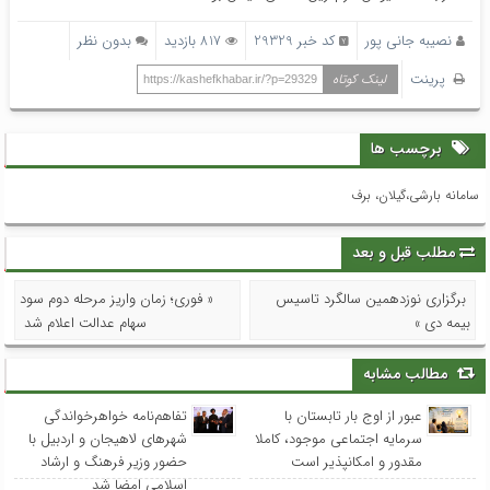
نصیبه جانی پور
کد خبر 29329
817 بازدید
بدون نظر
پرینت
لینک کوتاه
https://kashefkhabar.ir/?p=29329
برچسب ها
سامانه بارشی،گیلان، برف
مطلب قبل و بعد
برگزاری نوزدهمین سالگرد تاسیس
« فوری؛ زمان واریز مرحله دوم سود
بیمه دی »
سهام عدالت اعلام شد
مطالب مشابه
عبور از اوج بار تابستان با
تفاهم‌نامه خواهرخواندگی
سرمایه اجتماعی موجود، کاملا
شهرهای لاهیجان و اردبیل با
مقدور و امکانپذیر است
حضور وزیر فرهنگ و ارشاد
اسلامی امضا شد