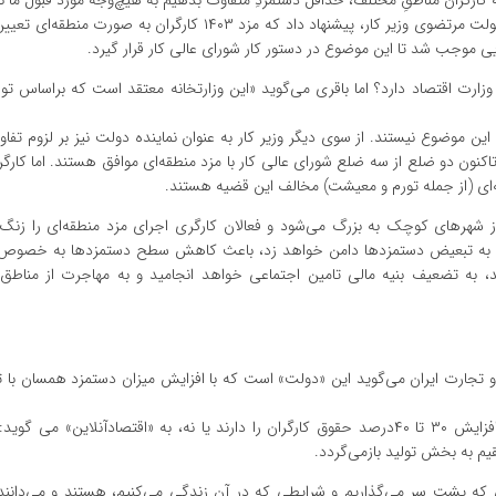
احسان خاندوزی وزیر اقتصاد در اواسط دی ‌ماه با نگارش نامه به صولت مرتضوی وزیر کار، پیشنهاد داد که مزد ۱۴۰۳ کارگ
ایی موجب شد تا این موضوع در دستور کار شورای عالی کار قرار گیرد.
رت اقتصاد دارد؟ اما باقری می‌گوید «این وزارتخانه معتقد است که براساس توس
این موضوع نیستند. از سوی دیگر وزیر کار به عنوان نماینده دولت نیز بر لزوم تف
کنون دو ضلع از سه ضلع شورای عالی کار با مزد منطقه‌ای موافق هستند. اما کارگر
ه‌ای (از جمله تورم و معیشت) مخالف این قضیه هستند.
ز شهرهای کوچک به بزرگ می‌شود و فعالان کارگری اجرای مزد منطقه‌ای را زنگ
قه‌ای، به تبعیض دستمزدها دامن خواهد زد، باعث کاهش سطح دستمزدها به خصوص
، به تضعیف بنیه مالی تامین اجتماعی خواهد انجامید و به مهاجرت از مناطق
تجارت ایران می‌گوید این «دولت» است که با افزایش میزان دستمزد همسان با 
خالقی در پاسخ به این پرسش که آیا کارفرمایان کشش پرداخت افزایش ۳۰ تا ۴۰درصد حقوق کارگران را دارند یا نه، به «اقتصادآنلاین»
م به بخش تولید بازمی‌گردد.
می که پشت سر می‌گذاریم و شرایطی که در آن زندگی می‌کنیم، هستند و می‌دانن