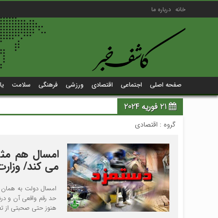
خانه
درباره ما
صفحه اصلی
اجتماعی
اقتصادی
ورزشی
فرهنگی
سلامت
یا
21 فوریه 2024
گروه :
اقتصادی
امسال هم مثل
می کند/ وزارت 
امسال دولت به همان ر
حد رقم واقعی آن و در
هنوز حتی صحبتی از تع