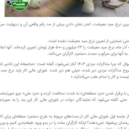
عیین نرخ سبد معیشت، کمتر نشان دادنِ بیش از حد رقم واقعی آن و درنهایت سر
ز حتی صحبتی از تعیین نرخ سبد معیشت نشده است.
روزنامه اعتماد نوشت:فعالان کارگری با مبنا قرار دادنِ تورم اعلام شده‌ آذر ماه، نرخ سبد معیشت را ۲۳ میلیون و ۵۰۰ هزار توما
به آنها برای سرکوبِ مجددِ دستمزدِ کارگران می‌دانند.
محسن باقری نماینده کارگران در شورای عالی کار در پاسخ به این سوال که چرا مذاکرات مزدی ۱۴۰۳ آغاز نمی‌شود، گفته است: «متاسف
 شروع مذاکرات مزدی دیر شده، خیلی هم دیر شده. شورای عالی کار باید نرخ سبد
یست و کار را مدام عقب می‌اندازند.»
 با برقرار شدن «مزد منطقه‌ای» به‌ شدت مخالفت کرده و «مزد ملی» جزو صورتجلسه
حتی گفته می‌شود که نمایندگان دولت در شورای عالی کار این بند را به صورتج
 جلسه اول شورای عالی کار، از بحث‌های مربوط به طرح دستمزد منطقه‌ای برای کارگ
مندان پیشنهاد نمی‌دهند؟ اینکه کارگران ساده را در بدو ورود طبقه‌بندی کنیم و بین