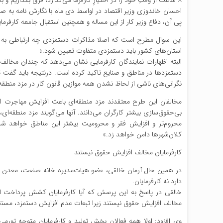
۸ ساعت از وقتِ خود را در اختیارِ کارفرما می‌گذارد، فرق بگذاریم و به کارگران مناطقِ مختلف، حداقل دستمزدِ متفاوت بدهیم به هیچ‌وجه مورد قبول ما نیست.»
پی آن، دفاع وزیر کار از این مساله و همچنین استقبال جامعه کارفرم
این سوال مطرح است که اصلا مذاکرات دستمزدی چه ارتباطی به وزا
استان‌های کشور باید دستمزدی متفاوت تعیین شود.»
البته اظهارات نمایندگان کارفرمایی نشان می‌دهد که چندان مخالف 
دستمزدها در مناطق و صنایع تاکید کرده است. درنتیجه باید گفت تا
نگرانی‌های ناشی از لحاظ نشدن همه موازین قانون کار در مزد منطق
مخالفان این طرح معتقدند مزد منطقه‌ای باعث افزایش مهاجرت ا
بی‌حقوق‌سازی بیشتر کارگران می‌دانند. آنها می‌گویند مزد منط
محروم‌تر و افزایش فقر و محرومیت بیشتر این مناطق خواهد شد
کلان‌شهرها دامن خواهد زد.»
کارفرمایان مخالف افزایش حقوق نیستند
در همین حال آرمان خالقی، عضو هیات‌مدیره خانه صنعت، معدن و 
دارد نه کارفرمایان.
مخالف افزایش حقوق نیستند زیرا تبعات عدم افزایش دستمزد، مستقی
وی افزود: اولا همه فعالان بخش تولید و کارفرمایان متوجه تور