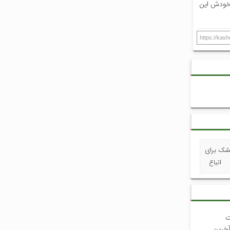
 خودش این
https://kas
خشک برای
اتباع
ت
آخرین