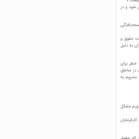
ران به ‌صورت منطقه‌ای تعیین شود و در
عه‌یافتگی
اوت حقوق و
ان به دلیل
 خطر برای
 در مناطق
 محروم به
تورم مشکل
 می گوید: کارفرمایان
د که حقوق