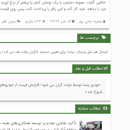
خالقی گفت: عموما دستمزد با یک نوسان کمتر یا بیشتر از نرخ تور
مزد را بدهد. باید کار کند و این رقم را پرداخت کند، پس روی قیمت ک
نصیبه جانی پور
کد خبر 29226
863 بازدید
بدون نظر
برچسب ها
امسال هم مثل پارسال؛ دولت برای تعیین دستمزد کارگران وقت تلف می کند/ و
مطلب قبل و بعد
خودرو رسما توسط دولت گران می شود/ افزایش قیمت از خودروهای
شروع شد »
مطالب مشابه
تأکید طاعتی مقدم بر توسعه همکاری‌های همه جا
منطقه آزاد انزلی و روسیه؛سرکنسول جدید فدراس