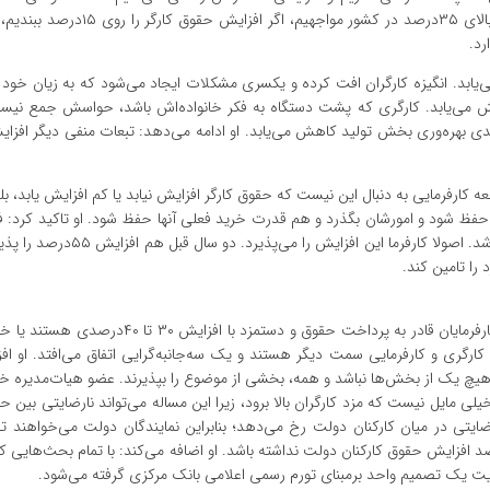
دریافتی کارگران، کفاف زندگی‌شان را نمی‌کند. قاعدتا وقتی با تورم بالای ۳۵درصد در کش
رد.
بد. انگیزه کارگران افت کرده و یکسری مشکلات ایجاد می‌شود که به زیان خود ت
یش می‌یابد. کارگری که پشت دستگاه به فکر خانواده‌اش باشد، حواسش جمع نی
دی بهره‌وری بخش تولید کاهش می‌یابد. او ادامه می‌دهد: تبعات منفی دیگر افزا
ارفرمایی به دنبال این نیست که حقوق کارگر افزایش نیابد یا کم افزایش یابد، بلک
ظ شود و امورشان بگذرد و هم قدرت خرید فعلی آنها حفظ شود. او تاکید کرد: فک
جامعه کارفرمایی مخالفتی با افزایش مزد ۳۰ تا ۳۵درصدی داشته باشد. اصولا کارفرما
 را تامین کند.
خالقی به این پرسش که باتوجه به رکود حاکم در اقتصاد ایران آیا کارفرمایان قادر به پرداخت حقوق و دس
گری و کارفرمایی سمت دیگر هستند و یک سه‌جانبه‌گرایی اتفاق می‌افتد. او افزو
یچ یک از بخش‌ها نباشد و همه، بخشی از موضوع را بپذیرند. عضو هیات‌مدیره خ
 مایل نیست که مزد کارگران بالا برود، زیرا این مساله می‌تواند نارضایتی بین ح
رضایتی در میان کارکنان دولت رخ می‌دهد؛ بنابراین نمایندگان دولت می‌خواهند 
افزایش حقوق کارکنان دولت نداشته باشد. او اضافه می‌کند: با تمام بحث‌هایی ک
یت یک تصمیم واحد برمبنای تورم رسمی اعلامی بانک مرکزی گرفته می‌شود.