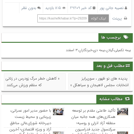
نصیبه جانی پور
کد خبر 29209
815 بازدید
بدون نظر
پرینت
لینک کوتاه
https://kashefkhabar.ir/?p=29209
برچسب ها
بیمه تکمیلی،گیلان،بیمه دی،خبرنگاران،۳ اسفند
مطلب قبل و بعد
پدیده های نو ظهور ، سورپرایز
« کاهش خطر مرگ زودرس در زنانی
انتخابات مجلس لاهیجان و سیاهکل »
که منظم ورزش می‌کنند
مطالب مشابه
تأکید طاعتی مقدم بر توسعه
با حضور مدیر امور عمرانی،
همکاری‌های همه جانبه میان
زیربنایی و محیط زیست
منطقه آزاد انزلی و روسیه؛
دبیرخانه شورای‌عالی مناطق
سرکنسول جدید فدراسیون
آزاد و ویژه اقتصادی؛ آخرین