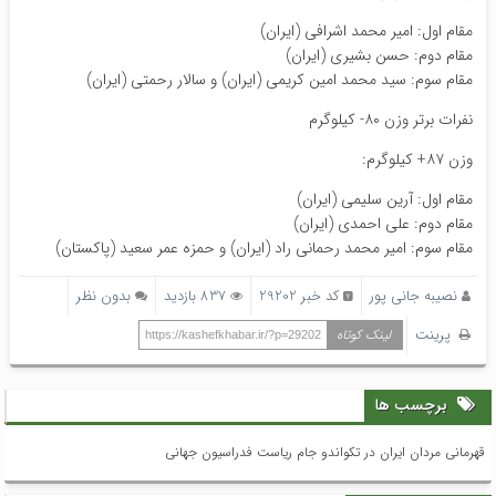
مقام اول: امیر محمد اشرافی (ایران)
مقام دوم: حسن بشیری (ایران)
مقام سوم: سید محمد امین کریمی (ایران) و سالار رحمتی (ایران)
نفرات برتر وزن ۸۰- کیلوگرم
وزن ۸۷+ کیلوگرم:
مقام اول: آرین سلیمی (ایران)
مقام دوم: علی احمدی (ایران)
مقام سوم: امیر محمد رحمانی راد (ایران) و حمزه عمر سعید (پاکستان)
نصیبه جانی پور
کد خبر 29202
837 بازدید
بدون نظر
پرینت
لینک کوتاه
https://kashefkhabar.ir/?p=29202
برچسب ها
قهرمانی مردان ایران در تکواندو جام ریاست فدراسیون جهانی