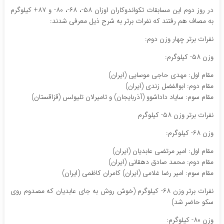
در روز دوم این مسابقات تکواندوکاران اوزان ۵۸-، ۶۸-، ۸۰- و ۸۷+ کیلوگرم
به مصاف هم رفتند که نفرات برتر به شرح ذیل معرفی شدند:
نفرات برتر چهار وزن دوم:
وزن ۵۸- کیلوگرم:
مقام اول: مهدی حاجی موسایی (ایران)
مقام دوم: ابوالفضل زندی (ایران)
مقام سوم: سایاد داداشوو (آذربایجان) و تامیرلان تلیولس (قزاقستان)
نفرات برتر وزن ۵۸- کیلوگرم
وزن ۶۸- کیلوگرم:
مقام اول: امیر مرتضی عابدیان (ایران)
مقام دوم: محمد صادق دهقانی (ایران)
مقام سوم: امیر رضا غلامی (ایران) کامران کاظمی (ایران)
نفرات برتر وزن ۶۸- کیلوگرم (خوش روش به جای عابدیان که مصدوم روی
سکو حاضر شد)
وزن ۸۰- کیلوگرم: