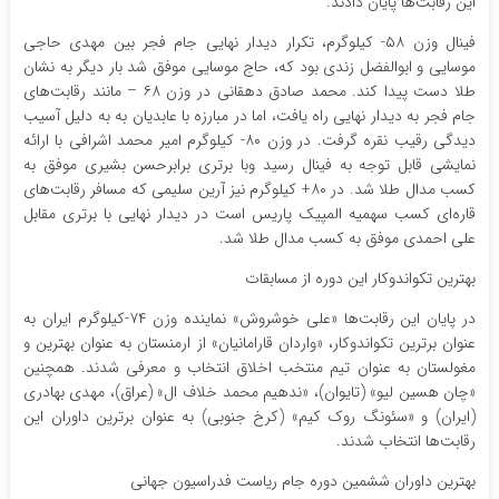
این رقابت‌ها پایان دادند.
فینال وزن ۵۸- کیلوگرم، تکرار دیدار نهایی جام فجر بین مهدی حاجی
موسایی و ابوالفضل زندی بود که، حاج موسایی موفق شد بار دیگر به نشان
طلا دست پیدا کند. محمد صادق دهقانی در وزن ۶۸ – مانند رقابت‌های
جام فجر به دیدار نهایی راه یافت، اما در مبارزه با عابدیان به به دلیل آسیب
دیدگی رقیب نقره گرفت. در وزن ۸۰- کیلوگرم امیر محمد اشرافی با ارائه
نمایشی قابل توجه به فینال رسید وبا برتری برابرحسن بشیری موفق به
کسب مدال طلا شد. در ۸۰+ کیلوگرم نیز آرین سلیمی که مسافر رقابت‌های
قاره‌ای کسب سهمیه المپیک پاریس است در دیدار نهایی با برتری مقابل
علی احمدی موفق به کسب مدال طلا شد.
بهترین تکواندوکار این دوره از مسابقات
در پایان این رقابت‌ها «علی خوشروش» نماینده وزن ۷۴-کیلوگرم ایران به
عنوان برترین تکواندوکار، «واردان قارامانیان» از ارمنستان به عنوان بهترین و
مغولستان به عنوان تیم منتخب اخلاق انتخاب و معرفی شدند. همچنین
«چان هسین لیو» (تایوان)، «ندهیم محمد خلاف ال» (عراق)، مهدی بهادری
(ایران) و «سئونگ روک کیم» (کرخ جنوبی) به عنوان برترین داوران این
رقابت‌ها انتخاب شدند.
بهترین داوران ششمین دوره جام ریاست فدراسیون جهانی