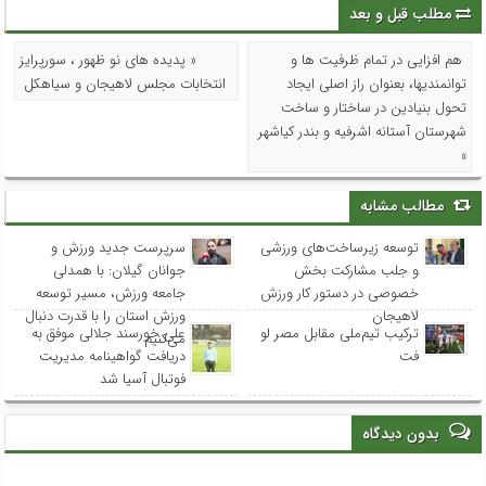
مطلب قبل و بعد
هم افزایی در تمام ظرفیت ها و
« پدیده های نو ظهور ، سورپرایز
توانمندیها، بعنوان راز اصلی ایجاد
انتخابات مجلس لاهیجان و سیاهکل
تحول بنیادین در ساختار و ساخت
شهرستان آستانه اشرفیه و بندر کیاشهر
»
مطالب مشابه
توسعه زیرساخت‌های ورزشی
سرپرست جدید ورزش و
و جلب مشارکت بخش
جوانان گیلان: با همدلی
خصوصی در دستور کار ورزش
جامعه ورزش، مسیر توسعه
لاهیجان
ورزش استان را با قدرت دنبال
ترکیب تیم‌ملی مقابل مصر لو
علی خورسند جلالی موفق به
می‌کنیم
فت
دریافت گواهینامه مدیریت
فوتبال آسیا شد
بدون دیدگاه