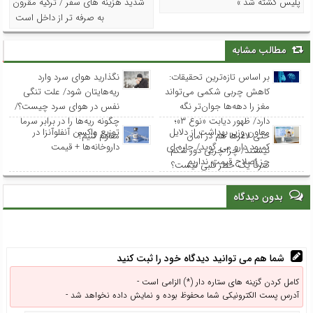
پلیس کشته شد »
شدید هزینه های سفر / ترکیه مقرون
به صرفه تر از داخل است
مطالب مشابه
بر اساس تازه‌ترین تحقیقات:
نگذارید هوای سرد وارد
کاهش چربی شکمی می‌تواند
ریه‌هایتان شود/ علت تنگی
مغز را دهه‌ها جوان‌تر نگه
نفس در هوای سرد چیست؟/
دارد/ ظهور دیابت «نوع ۳»؛
چگونه ریه‌ها را در برابر سرما
معاون وزیر بهداشت از دلایل
توزیع واکسن‌ آنفلوآنزا در
حتی لاغرها هم در امان
مقاوم کنیم؟
کمبود دارو می گوید/ چاره ای
داروخانه‌ها + قیمت
نیستند/ چرا چربی دور شکم
جز اصلاح قیمت نداریم
صرفاً یک خطر قلبی نیست؟
بدون دیدگاه
شما هم می توانید دیدگاه خود را ثبت کنید
کامل کردن گزینه های ستاره دار (*) الزامی است -
آدرس پست الکترونیکی شما محفوظ بوده و نمایش داده نخواهد شد -