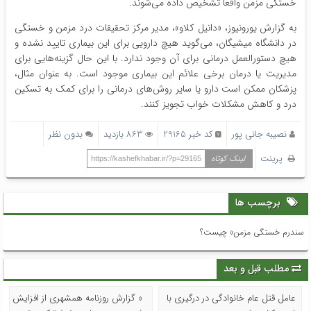
خستگی مزمن واقعاً تشخیص داده می‌شوند.
به گزارش یورونیوز، «دانیل کلاو»، مدیر مرکز تحقیقات درد مزمن و خستگی
در دانشگاه میشیگان، می‌گوید هیچ دارویی برای این بیماری تایید نشده و
هیچ دستورالعمل درمانی برای آن وجود ندارد. با این حال گزینه‌هایی برای
مدیریت یا درمان برخی علائم این بیماری موجود است. به عنوان مثال،
پزشکان ممکن است دارو یا سایر روش‌های درمانی را برای کمک به تسکین
درد و کاهش مشکلات خواب تجویز کنند.
نصیبه جانی پور
کد خبر 29165
863 بازدید
بدون نظر
پرینت
لینک کوتاه
https://kashefkhabar.ir/?p=29165
برچسب ها
سندرم خستگی مزمن» چیست؟
مطلب قبل و بعد
عامل قتل عام خانوادگی در درگیری با
« گزارش روزنامه همشهری از افزایش