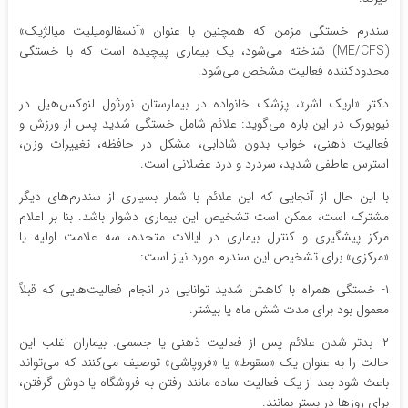
سندرم خستگی مزمن که همچنین با عنوان «آنسفالومیلیت میالژیک»
(ME/CFS) شناخته می‌شود، یک بیماری پیچیده است که با خستگی
محدودکننده فعالیت مشخص می‌شود.
دکتر «اریک اشر»، پزشک خانواده در بیمارستان نورثول لنوکس‌هیل در
نیویورک در این باره می‌گوید: علائم شامل خستگی شدید پس از ورزش و
فعالیت ذهنی، خواب بدون شادابی، مشکل در حافظه، تغییرات وزن،
استرس عاطفی شدید، سردرد و درد عضلانی است.
با این حال از آنجایی که این علائم با شمار بسیاری از سندرم‌های دیگر
مشترک است، ممکن است تشخیص این بیماری دشوار باشد. بنا بر اعلام
مرکز پیشگیری و کنترل بیماری‌ در ایالات متحده، سه علامت اولیه یا
«مرکزی» برای تشخیص این سندرم مورد نیاز است:
۱- خستگی همراه با کاهش شدید توانایی در انجام فعالیت‌هایی که قبلاً
معمول بود برای مدت شش ماه یا بیشتر.
۲- بدتر شدن علائم پس از فعالیت ذهنی یا جسمی. بیماران اغلب این
حالت را به عنوان یک «سقوط» یا «فروپاشی» توصیف می‌کنند که می‌تواند
باعث شود بعد از یک فعالیت ساده مانند رفتن به فروشگاه یا دوش گرفتن،
برای روزها در بستر بمانند.