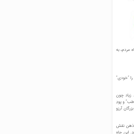
ه مردم، به
را “خودی”
. زیاد چون
طب” و پودِ
رگان آرزو
در ذهن نقش
. این چاه