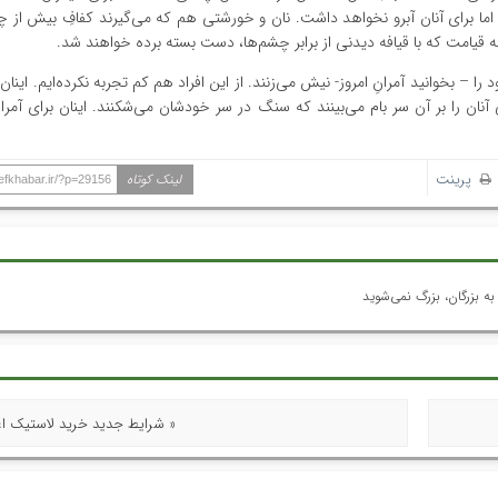
 اما برای آنان آبرو نخواهد داشت. نان و خورشتی هم که می‌گیرند کفافِ بیش از چ
 به قیامت که با قیافه دیدنی از برابر چشم‌ها، دست بسته برده خواهند شد.
را – بخوانید آمرانِ امروز- نیش می‌زنند. از این افراد هم کم تجربه نکرده‌ایم. اینان
نی آنان را بر آن سر بام می‌بینند که سنگ در سر خودشان می‌شکنند. اینان برای آم
پرینت
لینک کوتاه
hefkhabar.ir/?p=29156
ه بزرگان، بزرگ نمی‌شوید
« شرایط جدید خرید لاستیک اع