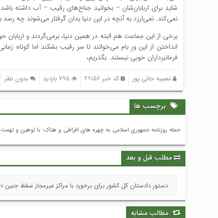
شاید برای اربابان‌شان – بخوانید جناح‌های رقیب – آب داشته باشد
نمی‌کند. نمی‌ارزد به آنچه در این دنیا بدان گرفتار می‌شوند چه رسد
برخی از این جماعت هم البته در همین دنیا، برمی‌گردند و اربابان خود 
انداختن از این ورِ بام می‌خوانند تا سر رقیب بشکند اما کوتاه زما
فرمانبرداران خوبی نیستند. بگذریم،
نصیبه جانی پور
کد خبر 29156
795 بازدید
بدون نظر
برچسب ها
حمله روزنامه جمهوری اسلامی به چهره های افراطی و هتاک: با توهین و تهمت ب
مطلب قبل و بعد
دستور دادستان کل کشور برای برخورد با مراکز غیرمجاز سقط جنین »
مطالب مشابه