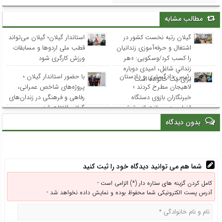
مطالب مشابه
گیلان رتبه نخست کشور در
استاندار گیلان؛ گیلان می‌تواند
اشتغال و حرفه‌آموزی زندانیان
قطب ملی اردوها و مسابقات
را کسب کرد/وسکویی: «هر
ورزش کارگری شود
زندانیِ شاغل، امیدی دوباره
رئیس دادگستری و دادستان
با حضور استاندار گیلان ؛
برای یک خانواده است
لاهیجان مطرح کردند ؛
پروژه‌های شاخص عمرانی،
خبرنگاران بازوی دستگاه
رفاهی و فرهنگی در زندان‌های
قضایی در صیانت از حقوق
گیلان افتتاح شد
عامه هستند
بدون دیدگاه
شما هم می توانید دیدگاه خود را ثبت کنید
کامل کردن گزینه های ستاره دار (*) الزامی است -
آدرس پست الکترونیکی شما محفوظ بوده و نمایش داده نخواهد شد -