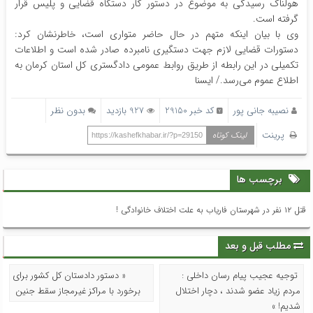
هولناک رسیدگی به موضوع در دستور کار دستگاه قضایی و پلیس قرار
گرفته است.
وی با بیان اینکه متهم در حال حاضر متواری است، خاطرنشان کرد:
دستورات قضایی لازم جهت دستگیری نامبرده صادر شده است و اطلاعات
تکمیلی در این رابطه از طریق روابط عمومی دادگستری کل استان کرمان به
اطلاع عموم می‌رسد./ ایسنا
نصیبه جانی پور
کد خبر 29150
927 بازدید
بدون نظر
پرینت
لینک کوتاه
https://kashefkhabar.ir/?p=29150
برچسب ها
قتل ۱۲ نفر در شهرستان فاریاب به علت اختلاف خانوادگی !
مطلب قبل و بعد
توجیه عجیب پیام رسان داخلی :
« دستور دادستان کل کشور برای
مردم زیاد عضو شدند ، دچار اختلال
برخورد با مراکز غیرمجاز سقط جنین
شدیم! »