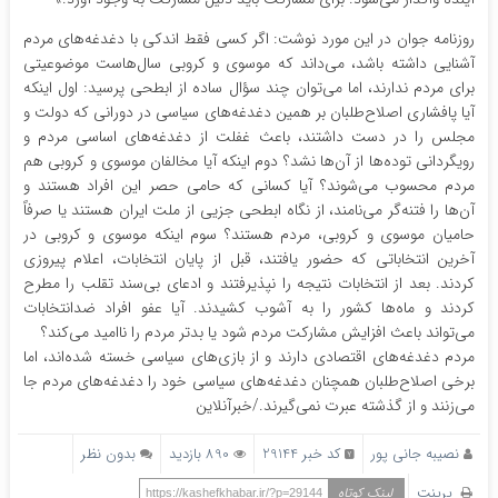
روزنامه جوان در این مورد نوشت: اگر کسی فقط اندکی با دغدغه‌های مردم
آشنایی داشته باشد، می‌داند که موسوی و کروبی سال‌هاست موضوعیتی
برای مردم ندارند، اما می‌توان چند سؤال ساده از ابطحی پرسید: اول اینکه
آیا پافشاری اصلاح‌طلبان بر همین دغدغه‌های سیاسی در دورانی که دولت و
مجلس را در دست داشتند، باعث غفلت از دغدغه‌های اساسی مردم و
رویگردانی توده‌ها از آن‌ها نشد؟ دوم اینکه آیا مخالفان موسوی و کروبی هم
مردم محسوب می‌شوند؟ آیا کسانی که حامی حصر این افراد هستند و
آن‌ها را فتنه‌گر می‌نامند، از نگاه ابطحی جزیی از ملت ایران هستند یا صرفاً
حامیان موسوی و کروبی، مردم هستند؟ سوم اینکه موسوی و کروبی در
آخرین انتخاباتی که حضور یافتند، قبل از پایان انتخابات، اعلام پیروزی
کردند. بعد از انتخابات نتیجه را نپذیرفتند و ادعای بی‌سند تقلب را مطرح
کردند و ماه‌ها کشور را به آشوب کشیدند. آیا عفو افراد ضدانتخابات
می‌تواند باعث افزایش مشارکت مردم شود یا بدتر مردم را ناامید می‌کند؟
مردم دغدغه‌های اقتصادی دارند و از بازی‌های سیاسی خسته شده‌اند، اما
برخی اصلاح‌طلبان همچنان دغدغه‌های سیاسی خود را دغدغه‌های مردم جا
می‌زنند و از گذشته عبرت نمی‌گیرند./خبرآنلاین
نصیبه جانی پور
کد خبر 29144
890 بازدید
بدون نظر
پرینت
لینک کوتاه
https://kashefkhabar.ir/?p=29144