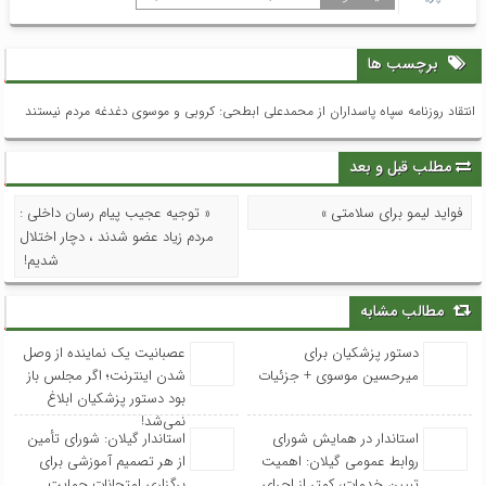
برچسب ها
انتقاد روزنامه سپاه پاسداران از محمدعلی ابطحی: کروبی و موسوی دغدغه مردم نیستند
مطلب قبل و بعد
فواید لیمو برای سلامتی »
« توجیه عجیب پیام رسان داخلی :
مردم زیاد عضو شدند ، دچار اختلال
شدیم!
مطالب مشابه
دستور پزشکیان برای
عصبانیت یک نماینده از وصل
میرحسین موسوی + جزئیات
شدن اینترنت؛ اگر مجلس باز
بود دستور پزشکیان ابلاغ
نمی‌شد!
استاندار در همایش شورای
استاندار گیلان: شورای تأمین
روابط عمومی‌ گیلان: اهمیت
از هر تصمیم آموزشی برای
تبیین خدمات، کمتر از اجرای
برگزاری امتحانات حمایت