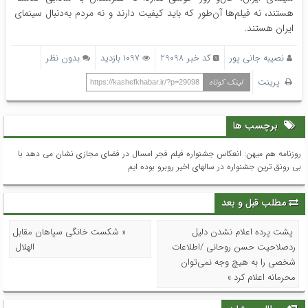
هستند، نه فیلم‌ها آن‌طور که باید کیفیت دارند و نه مردم به‌دنبال سینمای
ایران هستند.
نصیبه جانی پور
کد خبر 29098
1097 بازدید
بدون نظر
پرینت
لینک کوتاه
https://kashefkhabar.ir/?p=29098
برچسب ها
روزنامه هم میهن: انعکاس جشنواره فیلم فجر امسال در فضای مجازی نشان می دهد با
بی رونق ترین جشنواره در سالهای اخیر روبرو بوده ایم
مطلب قبل و بعد
پشت پرده اعلام نشدن دلیل
« شکست خانگی سپاهان مقابل
ردصلاحیت حسن روحانی /اطلاعات
الهلال
شخصی را به هیچ وجه نمی‌توان
محرمانه اعلام کرد »