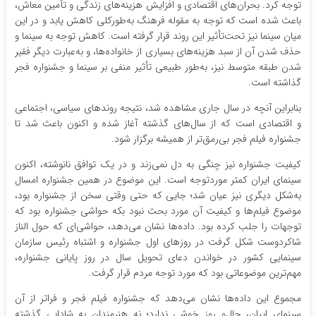
توجه کرد. بحران‌های اقتصادی و افزایش هزینه‌های زندگی و تأمین معاش،
باعث شده است که توجه به مقوله فرهنگ به‌طورکلی کاهش یابد و در این
میان سینما نیز تحت‌تأثیر این روند قرار گرفته است. کاهش توجه به سینما و
حذف شدن آن از سبد هزینه‌های بسیاری از خانواده‌ها، و به‌عبارت دیگر فقیر
شدن طبقه متوسط نیز، به‌طور طبیعی تأثیر منفی بر سینما و جشنواره فجر
گذاشته است.
بنابراین آنچه در سال جاری مشاهده شد، نتیجه روندهای سیاسی، اجتماعی
و اقتصادی است که از سال‌های گذشته آغاز شده و اکنون باعث شد تا
جشنواره فیلم فجر بی‌رمق‌تر از همیشه برگزار شود.
کیفیت جشنواره نیز چنگی به دل نمی‌زند و در یک توافق نانوشته، اکنون
سینمای ایران کمتر موردتوجه است. این موضوع در همین جشنواره امسال
به‌شکل دیگری نیز عیان شد؛ جایی که حتی وقتی سخن از جشنواره بود،
موضوع فیلم‌ها و کیفیت آن مورد بحث نبود بکه حواشی جشنواره بود که
توجهات را جلب کرده بود. داده‌ها نشان می‌دهد، حواشی‌ای که حول الناز
شاکردوست شکل گرفت در روزهای اول جشنواره و اشتباه رئیس سازمان
سینمایی کشور در خواندن دعای تحویل سال در روز پایانی جشنواره،
مهم‌ترین موضوعاتی بود که مورد توجه مردم قرار گرفت.
مجموع این داده‌ها نشان می‌دهد که جشنواره فیلم فجر و فراتر از آن
سینمای ایران، حال‌و ‌روز خوشی ندارد؛ نه هنرمندان به شادابی گذشته