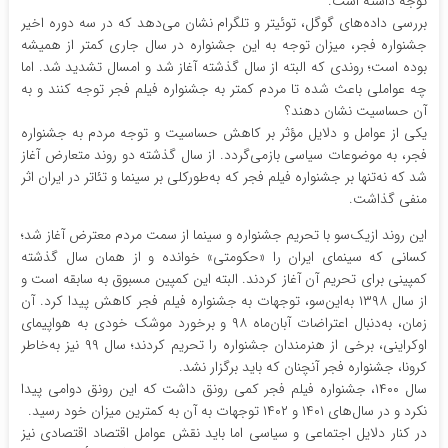
توجه داشته است.
بررسی داده‌های گوگل، توئیتر و تلگرام نشان می‌دهد که در سه دوره اخیر
جشنواره فجر، میزان توجه به این جشنواره در سال جاری کمتر از همیشه
بوده است؛ روندی که البته از سال گذشته آغاز شد و امسال تشدید شد. اما
چه عواملی باعث شده تا مردم کمتر به جشنواره فیلم فجر توجه کنند و به
آن حساسیت نشان دهند؟
یکی از عوامل و دلایل مؤثر بر کاهش حساسیت و توجه مردم به جشنواره
فجر، به موضوعات سیاسی بازمی‌گردد. از سال گذشته دو روند متعارض آغاز
شد که نه‌تنها بر جشنواره فیلم فجر که به‌طورکلی بر سینما و تئاتر در ایران اثر
منفی گذاشت.
این روند ازیک‌سو با تحریم جشنواره و سینما از سمت مردم معترض آغاز شد؛
کسانی که سینمای ایران را «حکومتی» خوانده و از همان سال گذشته
کمپینی برای تحریم آن آغاز کردند. البته این کمپین مسبوق به سابقه است و
از سال ۱۳۹۸ به‌این‌سو، توجهات به جشنواره فیلم فجر کاهش پیدا کرد. آن
زمان، به‌دنبال اعتراضات آبان‌ماه ۹۸ و برخورد موشک خودی به هواپیمای
اوکراینی، برخی از هنرمندان جشنواره را تحریم کردند؛ سال ۹۹ نیز به‌خاطر
کرونا، جشنواره فجر آنچنان که باید برگزار نشد.
سال ۱۴۰۰، جشنواره فیلم فجر کمی رونق داشت که این رونق دوامی پیدا
نکرد و در سال‌های ۱۴۰۱ و ۱۴۰۲ توجهات به آن به کمترین میزان خود رسید.
در کنار دلایل اجتماعی و سیاسی اما باید نقش عوامل اقتصاد اقتصادی نیز