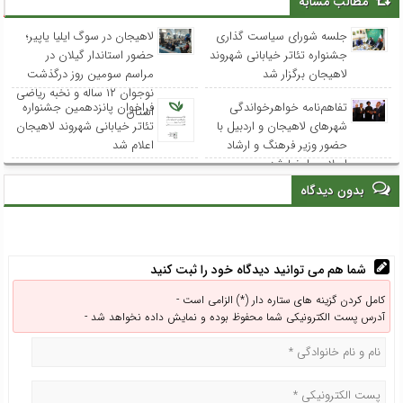
مطالب مشابه
جلسه شورای سیاست گذاری
لاهیجان در سوگ ایلیا یاپیر؛
جشنواره تئاتر خیابانی شهروند
حضور استاندار گیلان در
لاهیجان برگزار شد
مراسم سومین روز درگذشت
نوجوان ۱۲ ساله و نخبه ریاضی
تفاهم‌نامه خواهرخواندگی
فراخوان پانزدهمین جشنواره
استان
شهرهای لاهیجان و اردبیل با
تئاتر خیابانی شهروند لاهیجان
حضور وزیر فرهنگ و ارشاد
اعلام شد
اسلامی امضا شد
بدون دیدگاه
شما هم می توانید دیدگاه خود را ثبت کنید
کامل کردن گزینه های ستاره دار (*) الزامی است -
آدرس پست الکترونیکی شما محفوظ بوده و نمایش داده نخواهد شد -