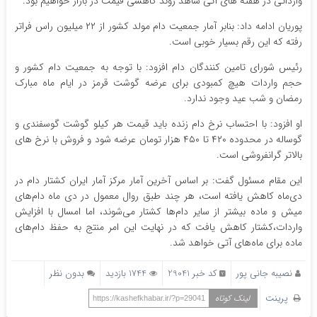
وارداتی در هفته های آتی شاهد روند کاهشی قیمت در بازار خواهیم بود.
پوریان ادامه داد: بنابر آمار جمعیت دام مولد کشور از ۲۲ میلیون راس فراتر
رفته که این رقم بسیار خوبی است.
رئیس شورای تامین کنندگان دام افزود: با توجه به جمعیت دام کشور و
حجم واردات هیچ کمبودی برای عرضه گوشت قرمز در ایام ماه مبارک
رمضان و شب عید وجود ندارد.
او افزود: با احتساب نرخ دام زنده باید قیمت هر کیلو گوشت گوسفندی و
گوساله در محدوده ۴۲۰ تا ۴۵۰ هزار تومان عرضه شود و فروش با نرخ های
بالاتر گرانفروشی است.
این مقام مسئول گفت: بر اساس آخرین آمار مرکز آمار ایران کشتار دام در
دی‌ماه کاهش یافته است، هر چند طبق روال معمول در دی ماه دام‌های
میش و ماده بیشتر از سایر دام‌ها کشتار می‌شوند، اما امسال با افزایش
واردات،کشتار کاهش یافت که در نهایت این امر منتج به حفظ دام‌های
ماده برای ماه‌های آتی خواهد شد.
نصیبه جانی پور
کد خبر 29041
1744 بازدید
بدون نظر
پرینت
لینک کوتاه
https://kashefkhabar.ir/?p=29041