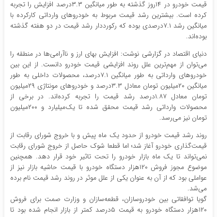
قیمت خودرو در ۱۴روز گذشته به طور میانگین ۳.۳درصد افزایش را تجربه
کرده است. بیشترین رشد قیمت مربوط به خودروهای وارداتی کارکرده با
میانگین رشد ۷.۱درصدی بوده که رکورددار رشد قیمت در دو هفته گذشته
بوده‌اند.
دنیای اقتصاد در گزارشی نوشت: افزایش بهای ارز و ناآرامی‌ها در منطقه را
می‌توان از مهم‌ترین علل روند افزایشی قیمت خودرو دانست. از این بین
خودروهای وارداتی به طور میانگین ۷.۱درصد، محصولات داخلی به طور
میانگین ۲۰میلیون تومان معادل ۳.۳درصد و خودروهای مونتاژی ۲۹میلیون
تومان معادل ۱.۸۷درصد رشد قیمت را تجربه کرده‌اند. در برخی از
محصولات وارداتی رشد قیمت محقق شده تا یک‌میلیارد و ۲۰۰میلیون
تومان نیز می‌رسد.
روند رشد قیمت خودرو از حدود یک ماه پیش و با خروج شورای رقابت از
قیمت‌گذاری خودرو آغاز شد؛ اما قطعا شوک حاصل از خروج شورای رقابت
نمی‌تواند تا یک ماه بازار خودرو را تحت تاثیر خود قرار دهد. همچنین
موضوع مجوز فروش ۱۲۰هزار دستگاه خودرو با قیمت حاشیه بازار نیز از
عواملی بود که از آن به عنوان یکی از علل موثر در روند رشد قیمت نام برده
می‌شد.
گویا توافقاتی بین خودروسازان، قطعه‌سازان و وزارت صمت برای فروش
۱۲۰هزار دستگاه خودرو به قیمت ۵درصد کمتر از بازار انجام شده بود تا