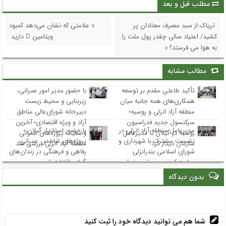
مطلب قبل و بعد
تریاک از سبد مصرف معتادان پر
« علامتی که نشان می‌دهد کمبود
کشید/ اعتیاد سالی چقدر پول ملت را
ویتامین D دارید
به هوا می فرستد؟ »
مطالب مشابه
تأکید طاعتی مقدم بر توسعه
با حضور مدیر امور عمرانی،
همکاری‌های همه جانبه میان
زیربنایی و محیط زیست
منطقه آزاد انزلی و روسیه؛
دبیرخانه شورای‌عالی مناطق
سرکنسول جدید فدراسیون
آزاد و ویژه اقتصادی؛ آخرین
مدیرعامل منطقه آزاد انزلی در
با حضور استاندار گیلان ؛
روسیه در گیلان با مدیرعامل
وضعیت پروژه‌های عمرانی
نشست مشترک با شهرداری و
پروژه‌های شاخص عمرانی،
سازمان دیدار کرد
منطقه آزاد انزلی بررسی شد
شورای اسلامی بندرانزلی
رفاهی و فرهنگی در زندان‌های
مطرح کرد: مسیر توسعه شهر
گیلان افتتاح شد
انزلی از هم‌افزایی و مشارکت
بدون دیدگاه
همه نهادها می‌گذرد
شما هم می توانید دیدگاه خود را ثبت کنید