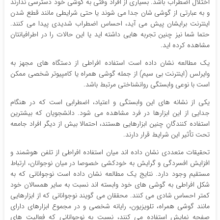
اختلال اضطراب باشد. بسیاری از افراد وقتی به گوشی خود دسترسی ندارند
و به عبارتی از گوشی شان جدا می شوند یا حتی شرایطی مانند قطع شدن
اینترنت برایشان پیش می آید، احساس اضطراب شدیدی پیدا می کنند.
حتما شما نیز چنین تجربه هایی داشته اید یا این حالات را در اطرافیانتان
مشاهده کرده اید.
یک مطالعه نشان داده است استفاده افراطی از دستگاه های مجهز به
وایرلس (اینترنت بی سیم) از جمله گوشی همراه یا کامپیوتر شخصی ممکن
است با نوعی وابستگی روانشناختی مرتبط باشد.
یکی از نشانه های این وابستگی و اعتیاد، اضطرابی است که در هنگام
جدایی از این ابزارها در فرد مشاهده می شود. دانشجویان که بیشترین
استفاده کنندگانِ چنین ابزارهایی هستند، احتمالا بیش از دیگر افراد جامعه
تحت تأثیر این شرایط قرار دارند.
تحقیقات متعددی نشان داده اند میان استفاده افراطی از تلفن هوشمند و
افزایش افسردگی و گرایش به خودکشی خصوصا در میان نوجوانان، ارتباط
مستقیم وجود دارد. نتایج یک مطالعه نشان داده است نوجوانانی که به
شکل افراطی به گوشی های خود وابسته اند نسبت به سایر همسالان خود
کمتر احساس شادی می کنند. محققان می گویند نوجوانانی که از ابزارهایی
مانند گوشی همراه، تلویزیون، رایانه شخصی و در مجموع ابزارهای دارای
صفحه نمایش استفاده می کنند، نسبت به نوجوانانی که فعالیت های