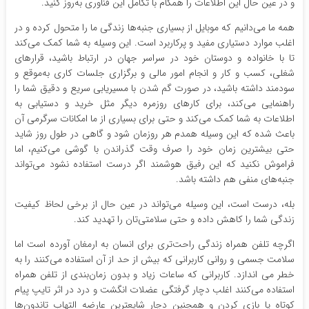
و در عین حال این اطلاعات را همگام با تکامل این فناوری به‌روز کنید.
همه ما می‌دانیم که موبایل از بسیاری جنبه‌ها زندگی ما را متحول کرده و در
اغلب موارد دستیاری مفید و پرکاربرد است. این وسیله به شما کمک می‌کند
تا با خانواده و دوستان خود در سراسر جهان در ارتباط باشید، قرارهای
شغلی، کسب و کار و انجام امور مالی و برگزاری جلسات کاری به‌موقع و
سودمند داشته باشید، در صورت گم شدن با مسیریابی سریع و دقیق شما را
راهنمایی می‌کند، برای کارهای روزمره دیگر مثل خرید و دستیابی به
اطلاعات به شما کمک می‌کند و حتی برای بسیاری از ما امکانات سرگرمی آن
باعث شده که این وسیله همدم هر روزمان شود و گاهی در طول روز شاید
حتی بیشترین زمان خود را صرف وقت گذراندن با گوشی می‌کنیم، اما
فراموش نکنید که این رفیق هوشمند اگر درست استفاده نشود می‌تواند
جنبه‌های منفی هم داشته باشد.
بله، درست است، این وسیله می‌تواند در عین حال از برخی لحاظ کیفیت
زندگی شما را کاهش داده و حتی سلامتی‌تان را تهدید کند.
اگرچه تلفن همراه زندگی راحت‌تری برای انسان به ارمغان آورده است اما
سلامت جسمی و روانی کاربرانی که بیش از حد از آن استفاده می‌کنند را به
خطر می ‌اندازد. کاربرانی که ساعات زیاد و بدون زمان‌بندی از تلفن همراه
استفاده می‌کنند اغلب دچار گرفتگی عضلات انگشت و درد در اثر تایپ پیام
کوتاه یا بازی کردن و همچنین دچار شایعترین عارضه التهاب تاندون‌ها