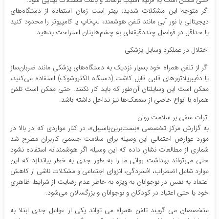
حتی ممکن است به قرنیه آسیب برساند و باعث مشکلات بینایی شود.
اگر متوجه این مشکلات شدید، بهتر است زمان استفاده از دستگاه‌های
دیجیتالی با نور آبی مانند تلفن هوشمند، لپ‌تاپ یا کامپیوتر را محدود کنید
یا حداقل در فواصل چنددقیقه‌ای به چشم‌هایتان استراحت بدهید.
اختلال در عملکرد وسایل پزشکی
اگر از تلفن همراه خود بسیار نزدیک به دستگاه‌های پزشکی مانند ضربان‌ساز
یا دفیبریلاتورهای قلبی قابل کاشت (دستگاه الکتروشوک) استفاده می‌کنید،
ممکن است این وسایلتان آن‌طور که باید کار نکنند. حتی ممکن است تلفن
همراه با انواع خاصی از سمعک‌ها نیز تداخل داشته باشد.
اثرات منفی بر سلامت روان
به گزارش مرکز تخصصی «بست‌برین‌پاسیبل»، در کنار مواردی که در بالا در
مورد عوارض احتمالی این وسیله برای سلامت جسمی کاربران مطرح شد
شماری از مطالعات نشان داده که این وسیله اگر هوشمندانه استفاده نشود
حتی می‌تواند بهداشت روانی ما را به طور جدی به خطر بیاندازد که این
موارد شامل اضطراب، افسردگی، انزوای اجتماعی و مشکلات ناشی از کاهش
اعتماد به نفس در نوجوانان به ویژه به خاطر عدم رضایت از شرایط ظاهری
خود یا حتی اعتیاد در کودکان و نوجوانان و بزرگسالان می‌شود.
متخصصان می گویند تلفن همراه می تواند یکی از عوامل جدی ابتلا به