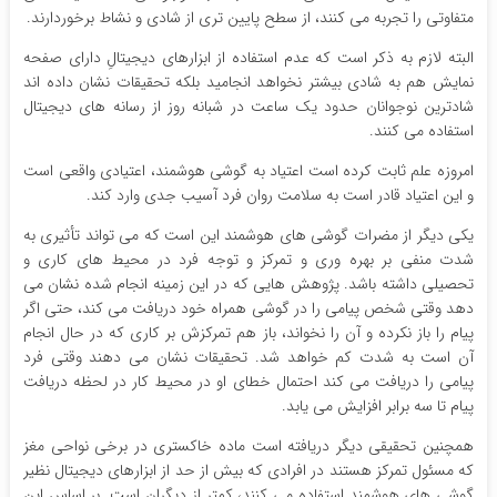
متفاوتی را تجربه می کنند، از سطح پایین تری از شادی و نشاط برخوردارند.
البته لازم به ذکر است که عدم استفاده از ابزارهای دیجیتالِ دارای صفحه
نمایش هم به شادی بیشتر نخواهد انجامید بلکه تحقیقات نشان داده اند
شادترین نوجوانان حدود یک ساعت در شبانه روز از رسانه های دیجیتال
استفاده می کنند.
امروزه علم ثابت کرده است اعتیاد به گوشی هوشمند، اعتیادی واقعی است
و این اعتیاد قادر است به سلامت روان فرد آسیب جدی وارد کند.
یکی دیگر از مضرات گوشی های هوشمند این است که می تواند تأثیری به
شدت منفی بر بهره وری و تمرکز و توجه فرد در محیط های کاری و
تحصیلی داشته باشد. پژوهش هایی که در این زمینه انجام شده نشان می
دهد وقتی شخص پیامی را در گوشی همراه خود دریافت می کند، حتی اگر
پیام را باز نکرده و آن را نخواند، باز هم تمرکزش بر کاری که در حال انجام
آن است به شدت کم خواهد شد. تحقیقات نشان می دهند وقتی فرد
پیامی را دریافت می کند احتمال خطای او در محیط کار در لحظه دریافت
پیام تا سه برابر افزایش می یابد.
همچنین تحقیقی دیگر دریافته است ماده خاکستری در برخی نواحی مغز
که مسئول تمرکز هستند در افرادی که بیش از حد از ابزارهای دیجیتال نظیر
گوشی های هوشمند استفاده می کنند، کمتر از دیگران است. بر اساس این