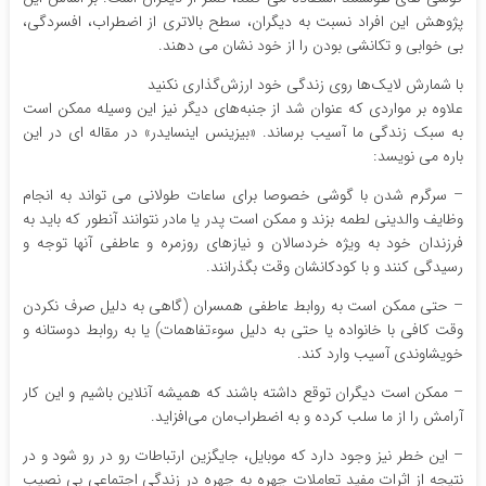
پژوهش این افراد نسبت به دیگران، سطح بالاتری از اضطراب، افسردگی،
بی خوابی و تکانشی بودن را از خود نشان می دهند.
با شمارش لایک‌ها روی زندگی خود ارزش‌گذاری نکنید
علاوه بر مواردی که عنوان شد از جنبه‌های دیگر نیز این وسیله ممکن است
به سبک زندگی ما آسیب برساند. «بیزینس اینسایدر» در مقاله ای در این
باره می نویسد:
– سرگرم شدن با گوشی خصوصا برای ساعات طولانی می تواند به انجام
وظایف والدینی لطمه بزند و ممکن است پدر یا مادر نتوانند آنطور که باید به
فرزندان خود به ویژه خردسالان و نیازهای روزمره و عاطفی آنها توجه و
رسیدگی کنند و با کودکانشان وقت بگذرانند.
– حتی ممکن است به روابط عاطفی همسران (گاهی به دلیل صرف نکردن
وقت کافی با خانواده یا حتی به دلیل سوءتفاهمات) یا به روابط دوستانه و
خویشاوندی آسیب وارد کند.
– ممکن است دیگران توقع داشته باشند که همیشه آنلاین باشیم و این کار
آرامش را از ما سلب کرده و به اضطراب‌مان می‌افزاید.
– این خطر نیز وجود دارد که موبایل، جایگزین ارتباطات رو در رو شود و در
نتیجه از اثرات مفید تعاملات چهره به چهره در زندگی اجتماعی بی نصیب