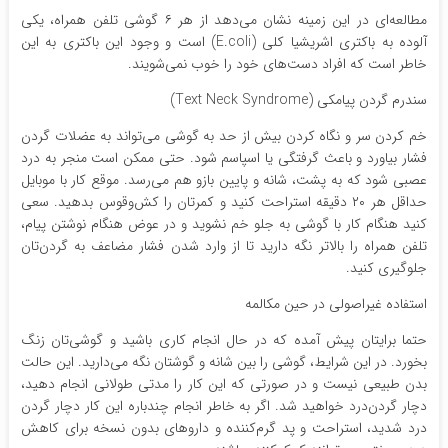
مطالعه‌ای در این زمینه نشان می‌دهد از هر ۶ گوشی تلفن همراه، یکی
آلوده به باکتری اشریشیا کلی (E.coli) است و وجود این باکتری به این
خاطر است که افراد دست‌های خود را خوب نمی‌شویند.
سندرم گردن پیامکی (Text Neck Syndrome)
خم کردن سر و نگاه‌ کردن بیش از حد به گوشی می‌تواند به عضلات گردن
فشار بیاورد و باعث گرفتگی یا اسپاسم شود. حتی ممکن است منجر به درد
عصبی شود که به پشت، شانه و پایین بازو هم می‌رسد. موقع کار با موبایل
حداقل هر ۲۰ دقیقه استراحت کنید و کمرتان را کش‌وقوس بدهید. سعی
کنید هنگام کار با گوشی به جلو خم نشوید و در عوض هنگام نوشتن پیام،
تلفن همراه را بالاتر نگه دارید تا از وارد شدن فشار مضاعف به گردن‌تان
جلوگیری کنید.
استفاده غیراصولی در حین مکالمه
حتما برایتان پیش آمده که در حال انجام کاری باشید و گوشی‌تان زنگ
بخورد. در این شرایط، گوشی را بین شانه و گوشتان نگه می‌دارید. این حالت
بدن طبیعی نیست و در صورتی که این کار را مدتی طولانی انجام دهید،
دچار گردن‌درد خواهید شد. اگر به‌ خاطر انجام چندباره این کار دچار گردن
درد شدید، استراحت و پد گرم‌کننده و داروهای بدون نسخه برای کاهش