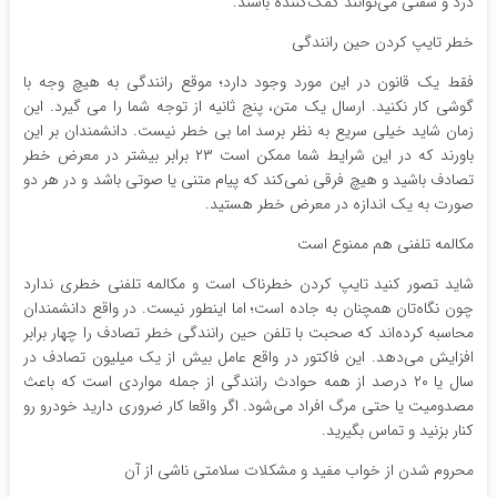
درد و سفتی می‌توانند کمک‌کننده باشند.
خطر تایپ کردن حین رانندگی
فقط یک قانون در این مورد وجود دارد؛ موقع رانندگی به هیچ وجه با
گوشی کار نکنید. ارسال یک متن، پنج ثانیه از توجه شما را می گیرد. این
زمان شاید خیلی سریع به نظر برسد اما بی خطر نیست. دانشمندان بر این
باورند که در این شرایط شما ممکن است ۲۳ برابر بیشتر در معرض خطر
تصادف باشید و هیچ فرقی نمی‌کند که پیام متنی یا صوتی باشد و در هر دو
صورت به یک اندازه در معرض خطر هستید.
مکالمه تلفنی هم ممنوع است
شاید تصور کنید تایپ کردن خطرناک است و مکالمه تلفنی خطری ندارد
چون نگاه‌تان همچنان به جاده است؛ اما اینطور نیست. در واقع دانشمندان
محاسبه کرده‌اند که صحبت با تلفن حین رانندگی خطر تصادف را چهار برابر
افزایش می‌دهد. این فاکتور در واقع عامل بیش از یک میلیون تصادف در
سال یا ۲۰ درصد از همه حوادث رانندگی از جمله مواردی است که باعث
مصدومیت یا حتی مرگ افراد می‌شود. اگر واقعا کار ضروری دارید خودرو رو
کنار بزنید و تماس بگیرید.
محروم شدن از خواب مفید و مشکلات سلامتی ناشی از آن