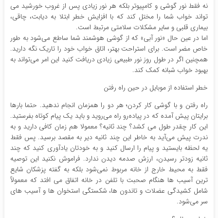
نه فقط نور گوشی و کامپیوتر بلکه هر نور زیادی پس از غروب خورشید می
تواند خواب شما را مختل کند که با افزایش خطر ابتلا به دیابت، چاقی،
بیماری قلبی و سایر مشکلات سلامتی مرتبط است.
اما در عین حال «نور آبی» که از گوشی هوشمند شما ساطع‌ می‌شود به طور
خاص مضر است. برای استراحت بهتر، اتاق خواب خود را تاریک نگه دارید.
همچنین اگر در طول روز نور طبیعی زیادی دریافت کنید این امر می‌تواند به
بهبود خواب شبانه کمک کند.
خطر استفاده از موبایل در حین راه رفتن
راه رفتن و با گوشی کار کردن؛ هر دو را همزمان انجام ندهید. حتما بارها
برایتان پیش آمده که در پیاده‌رو راه می‌روید و باید یک پیام کوتاه بفرستید.
این کار چقدر طول می کشد؟ چند ثانیه؟ معمولا هم زمان کافی دارید و به
ندرت پیش می‌آید به خاطر این چند ثانیه دیر به مقصد برسید. پس فقط
یه لحظه بایستید و پیام را ارسال کنید و به خودتان یادآوری کنید که چند
ثانیه زودتر رسیدن، ارزش صدمه دیدن ندارد. فراموش نکنید این توصیه
فقط به محیط خارج از خانه مربوط نمی‌شود بلکه به گفته پزشکان شایع
ترین آسیب ها هنگام صحبت با تلفن در خانه اتفاق می افتد که معمولاً
شامل کشیدگی عضلات و تاندون ها، شکستگی استخوان ها و آسیب های
سر می‌شود.