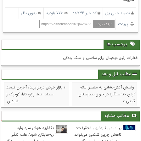
نصیبه جانی پور
کد خبر 28733
776 بازدید
بدون نظر
پرینت
لینک کوتاه
https://kashefkhabar.ir/?p=28733
برچسب ها
خطرات رفیق دیجیتال برای سلامتی و سبک زندگی
مطلب قبل و بعد
واکنش آتش‌نشانی به مقصر اعلام
« بازار خودرو ترمز برید/ آخرین قیمت
کردن «ته‌سیگار» در حریق بیمارستان
سمند، تیبا، پژو، تارا، کوییک و
گاندی »
شاهین
مطالب مشابه
بر اساس تازه‌ترین تحقیقات:
نگذارید هوای سرد وارد
کاهش چربی شکمی می‌تواند
ریه‌هایتان شود/ علت تنگی