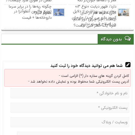
مغز را دهه‌ها جوان‌تر نگه
نفس در هوای سرد چیست؟/
دارد/ ظهور دیابت «نوع ۳»؛
چگونه ریه‌ها را در برابر سرما
معاون وزیر بهداشت از دلایل
توزیع واکسن‌ آنفلوآنزا در
حتی لاغرها هم در امان
مقاوم کنیم؟
کمبود دارو می گوید/ چاره ای
داروخانه‌ها + قیمت
نیستند/ چرا چربی دور شکم
جز اصلاح قیمت نداریم
صرفاً یک خطر قلبی نیست؟
بدون دیدگاه
شما هم می توانید دیدگاه خود را ثبت کنید
کامل کردن گزینه های ستاره دار (*) الزامی است -
آدرس پست الکترونیکی شما محفوظ بوده و نمایش داده نخواهد شد -