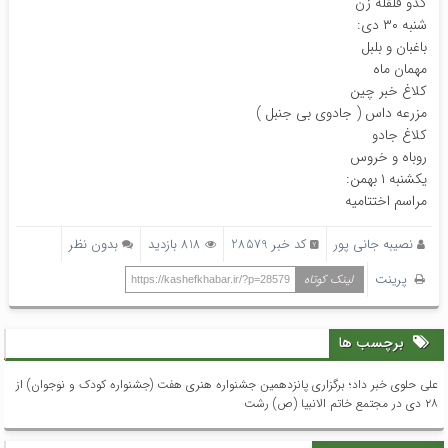
کدو قلقله زن
شنبه ۳۰ دی:
باغبان و بلبل
مهمان ماه
کلاغ خبر چین
مزرعه داس ( جادوی بی جنبل )
کلاغ جادو
روباه و خروس
یکشنبه ۱ بهمن:
مراسم اختتامیه
نصیبه جانی پور
کد خبر 28579
818 بازدید
بدون نظر
پرینت
لینک کوتاه
https://kashefkhabar.ir/?p=28579
برچسب ها
علی حلوی خبر داد؛ برگزاری پانزدهمین جشنواره هنری هفت (جشنواره کودک و نوجوان) از
۲۸ دی در مجتمع خاتم الانبیا (ص) رشت