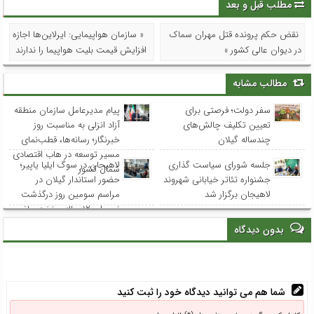
مطلب قبل و بعد
نقض حکم پرونده قتل مهران سماک
« سازمان هواپیمایی: ایرلاین‌ها اجازه
در دیوان عالی کشور »
افزایش قیمت بلیت هواپیما را ندارند
مطالب مشابه
سفر دولت؛ فرصتی برای
پیام مدیرعامل سازمان منطقه
تعیین تکلیف چالش‌های
آزاد انزلی به مناسبت روز
چندساله گیلان
خبرنگار؛ رسانه‌ها، قطب‌نمای
مسیر توسعه در هاب اقتصادی
جلسه شورای سیاست گذاری
لاهیجان در سوگ ایلیا یاپیر؛
شمال کشور
جشنواره تئاتر خیابانی شهروند
حضور استاندار گیلان در
لاهیجان برگزار شد
مراسم سومین روز درگذشت
نوجوان ۱۲ ساله و نخبه ریاضی
استان
بدون دیدگاه
شما هم می توانید دیدگاه خود را ثبت کنید