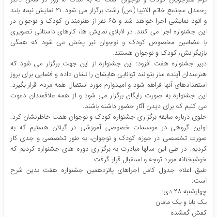
رحمدل مجتمع خاتم الانبیا (ص) رشت برگزار می شود. ۲۱ نمایش نیمه بلند
و اتود نمایشی اجرا خواهد شد و ۶۵ نفر از هنرمندان کودک و نوجوان در
این جشنواره اجرا می کنند. در لابلای نمایش ها، کارهای داستانی تصویری
با مضامین مخصوص کودک و نوجوان نیز پخش می شود که همگی
بازیگرانش، کودک و نوجوان هستند.
دبیر جشنواره هفت افزود: این جشنواره از این جهت برگزار می شود که
هنرمندان آینده ساز بتوانند توانایی هایشان را نشان داده و فضایی برای بروز
استعدادهای آنها فراهم شود و امیدوارم مورد استقبال همه مردم قرار بگیرد.
این جشنواره به صورت رایگان برگزار می شود و از همه علاقمندان دعوت
می کنیم که برای دیدن آثار حضور داشته باشند.
حلوی درباره سابقه برگزاری جشنواره کودک و نوجوان هفت خاطرنشان کرد:
اولین گروهی در موسسات خصوصی آموزشی در گیلان هستیم که به
صورت تخصصی در حوزه کودک و نوجوان، به طور تخصصی و جدی کار
کردیم. در طی این سالها مبادرت به برگزاری دوره های جشنواره کردیم که
خوشبختانه مورد توجه و استقبال قرار گرفت.
طبق اعلام جدول کامل اجراهای پانزدهمین جشنواره هفت بدین شرح
است:
چهارشنبه ۲۸ دی:
یک بابا و یک مامان
کفش گمشده