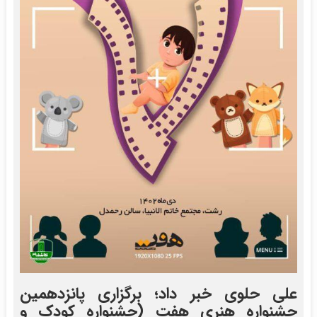
علی حلوی خبر داد؛ برگزاری پانزدهمین
جشنواره هنری هفت (جشنواره کودک و