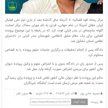
مرکز رسانه قوه قضائیه: ۸ آذرماه سال گذشته بعد از بازی تیم ملی فوتبال
ایران مقابل آمریکا در جام جهانی، فردی به نام مهران سماک براثر اصابت
گلوله ساچمه‌ای در بندر انزلی فوت کرد که در رابطه با این موضوع پرونده
قضایی برای یک مقام سابق انتظامی شهرستان بندر انزلی در دادسرای
نظامی استان تشکیل شد.
دادگاه پس از انجام تحقیقات و برگزاری جلسات متهم پرونده را به قصاص
محکوم کرد.
پس از صدور رای در دادگاه بدوی و با اعتراض متهم و وکیل پرونده دیوان
عالی کشور برای بررسی اعتراض صورت گرفته وارد عمل شد.
حکم این پرونده با نظر دیوان عالی کشور نقض شده و پرونده برای رسیدگی
مجدد به شعبه هم عرض ارسال شده است./باشگاه خبرنگاران
نصیبه جانی پور
کد خبر 28576
697 بازدید
بدون نظر
پرینت
لینک کوتاه
https://kashefkhabar.ir/?p=28576