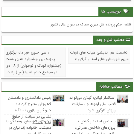
برچسب ها
نقض حکم پرونده قتل مهران سماک در دیوان عالی کشور
مطلب قبل و بعد
نشست هم اندیشی هیات های نجات
« علی حلوی خبر داد؛ برگزاری
غریق شهرستان های استان گیلان »
پانزدهمین جشنواره هنری هفت
(جشنواره کودک و نوجوان) از ۲۸ دی
در مجتمع خاتم الانبیا (ص) رشت
مطالب مشابه
استاندار گیلان؛ گیلان می‌تواند
رئیس دادگستری و دادستان
قطب ملی اردوها و مسابقات
لاهیجان مطرح کردند ؛
ورزش کارگری شود
خبرنگاران بازوی دستگاه
قضایی در صیانت از حقوق
با حضور استاندار گیلان ؛
دادستان لاهیجان: رسیدگی به
عامه هستند
پروژه‌های شاخص عمرانی،
معیشت خانواده زندانیان در
رفاهی و فرهنگی در زندان‌های
دستور کار است