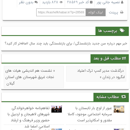
نصیبه جانی پور
کد خبر 28569
828 بازدید
بدون نظر
پرینت
لینک کوتاه
https://kashefkhabar.ir/?p=28569
برچسب ها
خبر مهم درباره سن جدید بازنشستگی/ برای بازنشستگی باید چند سال اضافه‌تر کار کنید؟
مطلب قبل و بعد
درگذشت مدیر کمپ ترک اعتیاد
« نشست هم اندیشی هیات های
لنگرود در زندان »
نجات غریق شهرستان های استان
گیلان
مطالب مشابه
عبور از اوج بار تابستان با
تفاهم‌نامه خواهرخواندگی
سرمایه اجتماعی موجود، کاملا
شهرهای لاهیجان و اردبیل با
مقدور و امکانپذیر است
حضور وزیر فرهنگ و ارشاد
اسلامی امضا شد