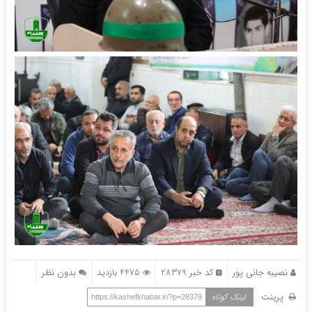
نصیبه جانی پور
کد خبر 28379
4475 بازدید
بدون نظر
پرینت
لینک کوتاه
https://kashefkhabar.ir/?p=28379