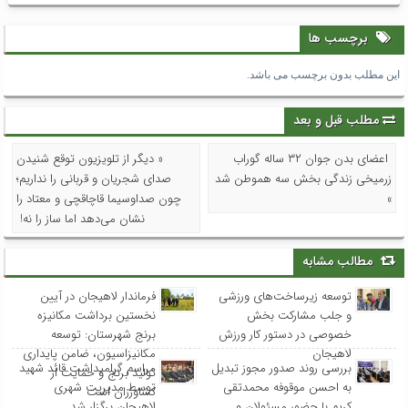
برچسب ها
این مطلب بدون برچسب می باشد.
مطلب قبل و بعد
اعضای بدن جوان ۳۲ ساله گوراب
« دیگر از تلویزیون توقع شنیدن
زرمیخی زندگی بخش سه هموطن شد
صدای شجریان و قربانی را نداریم؛
»
چون صداوسیما قاچاقچی و معتاد را
نشان می‌دهد اما ساز را نه!
مطالب مشابه
توسعه زیرساخت‌های ورزشی
فرماندار لاهیجان در آیین
و جلب مشارکت بخش
نخستین برداشت مکانیزه
خصوصی در دستور کار ورزش
برنج شهرستان: توسعه
لاهیجان
مکانیزاسیون، ضامن پایداری
بررسی روند صدور مجوز تبدیل
مراسم گرامیداشت قائد شهید
تولید برنج و حمایت از
به احسن موقوفه محمدتقی
توسط مدیریت شهری
کشاورزان است
کریم با حضور مسئولان و
لاهیجان برگزار شد