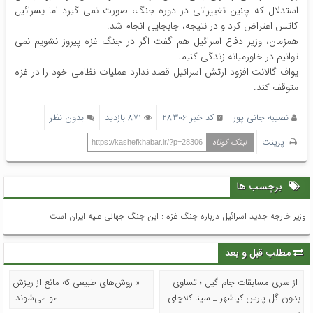
استدلال که چنین تغییراتی در دوره جنگ، صورت نمی گیرد اما یسرائیل
کاتس اعتراض کرد و در نتیجه، جابجایی انجام شد.
همزمان، وزیر دفاع اسرائیل هم گفت اگر در جنگ غزه پیروز نشویم نمی
توانیم در خاورمیانه زندگی کنیم.
یواف گالانت افزود ارتش اسرائیل قصد ندارد عملیات نظامی خود را در غزه
متوقف کند.
نصیبه جانی پور
کد خبر 28306
871 بازدید
بدون نظر
پرینت
لینک کوتاه
https://kashefkhabar.ir/?p=28306
برچسب ها
وزیر خارجه جدید اسرائیل درباره جنگ غزه :‌ این جنگ جهانی علیه ایران است
مطلب قبل و بعد
از سری مسابقات جام گیل ؛ تساوی
« روش‌های طبیعی که مانع از ریزش
بدون گل پارس کیاشهر _ سینا کلاچای
مو می‌شوند