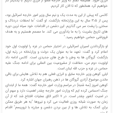
انرژی افزود: همیشه گفتم که وزیر خارجه مملو از انرژی داریم. با یکدیگر کار
خواهیم کرد همانطور که تا الان کار کردیم.
کاتس که پیش از این به مدت یک و نیم سال وزیر امور خارجه اسرائیل بود،
پس از ۳٫۵ سال به این وزارتخانه بازگشت. او گفت “ما لحظات دردناک و
سختی را پشت سر می گذاریم. این دشمن در اقدامات خود سیاه ترین دوره
های تاریخ بشریت را به ما یادآوری می کند. ما مصمم هستیم و به هدف
فروپاشی حماس خواهیم رسید.”
او بازگرداندن اسیران اسرائیلی در اختیار حماس در غزه را اولویت اول خود
اعلام کرد و گفت:‌ تعهد ما به عنوان یک دولت و وزارتخانه در رتبه اول،
بازگشت گروگان ها به وطن با طرح های جدیدی است. کاتس ادامه داد
اولویت دوم من، حفاظت از مشروعیت بین المللی برای ادامه جنگ علیه
حماس در غزه و حزب الله لبنان است.
ایلی کوهن وزیر خارجه سابق و انرژی فعلی هم به تلاش هایش برای باقی
ماندن موضوع آزادی گروگان ها در ذهن رهبران جهان اشاره کرد.
کوهن امروز (سه شنبه) در مراسم وزارت امور خارجه گفت: همه ما از ابتدای
جنگ احساس کرده ایم که وزارت امور خارجه چقدر اهمیت دارد و سهم آن
در امنیت کشور چقدر است. در ۷ اکتبر اتاق عملیات افتتاح شد که از آن
زمان به صورت شبانه روزی فعالیت می کرد و نیروها “به هر طریق ممکن
برای کمک به تلاش ها و از بین بردن دشمن و مبارزه با تروریسم” اقدام
کردند.