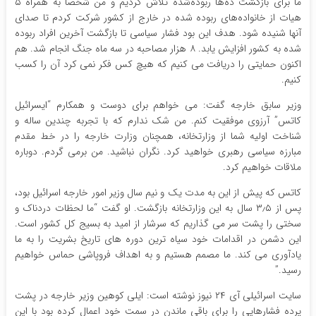
ما برای بازگشت ده‌ها ربوده‌شده تلاش کردیم و من شخصاً به همراه ۵
هیات از خانواده‌های ربوده شده در خارج از کشور شرکت کردم تا صدای
آنها شنیده شود. هدف این بود فشار سیاسی تا بازگشت آخرین افراد ربوده
شده به کشور افزایش یابد. ۸ هزار مصاحبه در سه ماه جنگ انجام شد. هم
اکنون حمایتی را دریافت می کنیم که هیچ کس فکر نمی کرد آن را کسب
کنیم.
وزیر سابق خارجه گفت: می خواهم برای دوست و همکارم “ایسرائیل
کاتس” آرزوی موفقیت کنم. من شک ندارم که با تجربه چندین ساله و
شناخت اولیه شما از وزارتخانه، همچنان وزارت خارجه را در خط مقدم
مبارزه سیاسی رهبری خواهید کرد. نگران نباشید. من برمی گردم. دوباره
ملاقات خواهیم کرد.
کاتس که پیش از این به مدت یک و نیم سال وزیر امور خارجه اسرائیل بود،
پس از ۳٫۵ سال به این وزارتخانه بازگشت. او گفت “ما لحظات دردناک و
سختی را پشت سر می گذاریم که سرشار از امید به بسیج کل کشور است.
این دشمن در اقدامات خود سیاه ترین دوره های تاریخ بشریت را به ما
یادآوری می کند. ما مصمم هستیم و به اهداف فروپاشی حماس خواهیم
رسید.”
سایت اسرائیلی آی ۲۴ نیوز نوشته است: ایلی کوهین وزیر خارجه در پشت
پرده فشارهایی را برای باقی ماندن در سمت خود اعمال کرده بود با این