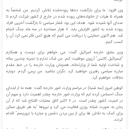
وی افزود: ما برای بازگشت ده‌ها ربوده‌شده تلاش کردیم. من شخصاً به
همراه ۵ هیات از خانواده‌های ربوده شده در خارج از کشور شرکت کردم تا
صدای آنها شنیده شود. هدف این بود فشار سیاسی تا بازگشت آخرین افراد
ربوده شده به کشور افزایش یابد. ۸ هزار مصاحبه در سه ماه جنگ انجام
شد. هم اکنون حمایتی را دریافت می کنیم که هیچ کس فکر نمی کرد آن را
کسب کنیم.
وزیر سابق خارجه اسرائیل گفت: می خواهم برای دوست و همکارم
“ایسرائیل کاتس” آرزوی موفقیت کنم. من شک ندارم با تجربه چندین ساله
و شناخت اولیه شما از وزارتخانه، همچنان وزارت خارجه را در خط مقدم
مبارزه سیاسی رهبری خواهید کرد. نگران نباشید. من برمی گردم. دوباره
ملاقات خواهیم کرد.
کوهن امروز (سه شنبه) در مراسم وزارت امور خارجه گفت: همه ما از ابتدای
جنگ احساس کرده ایم که وزارت امور خارجه چقدر اهمیت دارد و سهم آن
در امنیت کشور چقدر است. در ۷ اکتبر اتاق عملیات افتتاح شد که از آن
زمان به صورت شبانه روزی فعالیت می کرد و نیروها “به هر طریق ممکن
برای کمک به تلاش ها برای از بین بردن دشمن و مبارزه با تروریسم” اقدام
کردند.