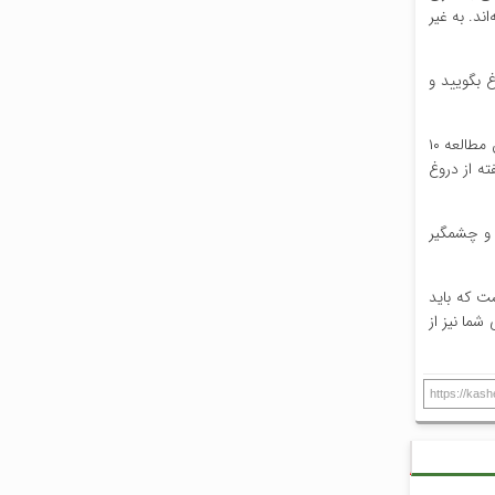
ند. به غیر
غ بگویید و
کلی در مطالعه «علم صداقت» شرکت داشت و یافته‌های آن را در صد و بیستمین همایش سالانه انجمن روانشناسی آمریکا به اشتراک گذاشت. در این مطالعه ۱۰
بزرگسالان و دانشجویان – در گروه سنی ۱۸ تا ۷۱ سال شرکت کردند. به یک گروه دستور داده شد که به مدت ۱۰ هفته از دروغ
 و چشمگیر
ت که باید
شما نیز از
https://kas