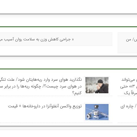
یس/ من
« جراحی کاهش وزن به سلامت روان آسیب می‌
می‌تواند
نگذارید هوای سرد وارد ریه‌هایتان شود/ علت تن
مغز را دهه‌ها جوان‌تر نگه دارد/ ظهور دیابت «نوع ۳»؛ حتی
در هوای سرد چیست؟/ چگونه ریه‌ها را در برابر سر
رفاً یک
کنیم؟
/ چاره ای
توزیع واکسن‌ آنفلوآنزا در داروخانه‌ها + قیمت