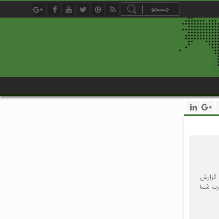
 گزارش
رت شما