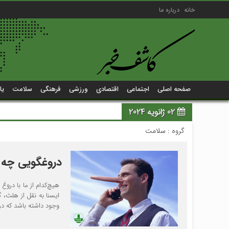
خانه
درباره ما
صفحه اصلی
اجتماعی
اقتصادی
ورزشی
فرهنگی
سلامت
یا
02 ژانویه 2024
گروه :
سلامت
دروغگویی چه ت
هیچ‌کدام از ما با درو
ایسنا به نقل از هلث،
وجود داشته باشد که درو