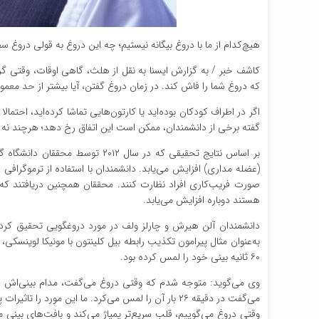
هیچ‌کدام از ما با دروغ بیگانه نیستیم؛ چه این دروغ به قولی دروغ س
کاشف خبر / به گزارش ایسنا به نقل از هلث، گاهی اوقات، وقتی 
که دروغ شما را فاش کند. در زمان دروغ گفتن، آیا بیشتر از حد معم
اگر در اطراف کودکان بوده‌اید یا کارتون‌هایی تماشا کرده‌اید، احتما
گفته برخی از دانشمندان، ممکن است این اتفاق رخ دهد؛ هرچند نه آ
بر اساس نتایج تحقیقی که در سال 
(عضله مداری) افزایش می‌یابد. دانشمندان با استفاده از ترموگراف
صورت فریب‌کاری افراد نظارت کنند. محققان همچنین دریافتند ک
هستند دوباره افزایش می‌یابد.
دانشمندان آلن هیرش و چارلز ولف در مورد دروغگویی تحقیق کر
۶۰ ثانیه بینی خود را لمس کرده بود.
وی می‌گوید: متوجه شدم که وقتی دروغ می‌گفت، مدام بینی‌اش ر
می‌گفت در دقیقه ۲۶ بار آن را لمس می‌کرد. ما این مورد را تاثیرات پینوکیو نامیده‌ایم.
وقتی دروغ می‌گوییم، قلب سریع‌تر پمپاژ می‌کند و بافت‌های بینی