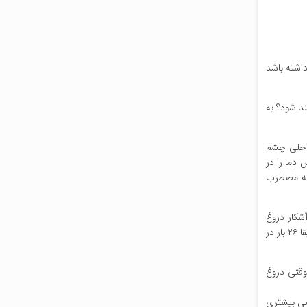
اشته باشد
ند شود؟ به
ای داخلی چشم
 دما را در
 که مضطرب
شکار دروغ
به‌عنوان مثال پیرامون تکذیب رابطه بیل کلینتون با مونیکا لوینسکی، رئیس‌جمهور سابق آمریکا به تعداد دفعاتی است که بینی خود را لمس کرد؛ وی دقیقا ۲۶ بار در
وقتی دروغ
می بیشتری