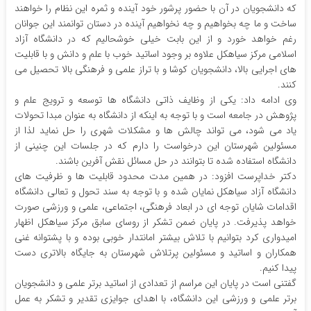
که دانشجویان در آن با حضور پرشور خود آینده و ثمره این نظام را خواهند
ساخت و ما چه بخواهیم و چه نخواهیم آینده در دستان توانمند این جوانان
رغم خواهد خورد و از این بابت خیلی خوشحالیم که در دانشگاه آزاد
اسلامی مرکز سیاهکل علاوه بر وجود اساتید خوب با علم و دانش و با قابلیت
های اجرایی بالا، دانشجویان کوشا و با تراز علمی و فرهنگی بالا تحصیل می
کنند‌.
وی ادامه داد: یکی از وظایف ذاتی دانشگاه ها توسعه و ترویج علم و
پژوهش در جامعه است و با توجه به اینکه از دانشگاه به عنوان مبدا تحولات
یاد می شود، می تواند چالش ها و مشکلات شهری را حل نماید لذا از
مسئولین شهرستان این درخواست را دارم که در جلسات این چنینی از
دانشگاه استفاده شده تا بتوانند در حل مسائل نقش آفرین باشند.
دکتر خداپرست افزود: در همین مدت محدود قابلیت ها و ظرفیت های
دانشگاه آزاد سیاهکل نمایان شده و با توجه به سند تحول و تعالی دانشگاه
اقدامات شایان توجه ای در ابعاد فرهنگی، اجتماعی، علمی و ورزشی صورت
خواهد پذیرفت. در پایان ضمن تشکر از روسای سابق مرکز سیاهکل اظهار
امیدواری کرد بتوانیم با تلاش بیشتر امانتدار خوبی بوده و با پشتوانه غنی
همکاران و اساتید و مسئولین پرتلاش شهرستان به جایگاه بالاتری دست
پیدا کنیم.
گفتنی است در پایان این مراسم از تعدادی از اساتید برتر علمی و دانشجویان
برتر علمی و ورزشی این دانشگاه، با اهدای جوایزی تقدیر و تشکر به عمل