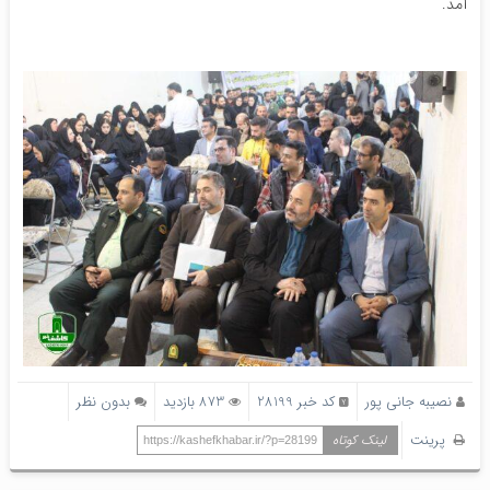
آمد.
نصیبه جانی پور
کد خبر 28199
873 بازدید
بدون نظر
پرینت
لینک کوتاه
https://kashefkhabar.ir/?p=28199