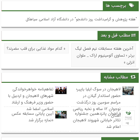
برچسب ها
"هفته پژوهش و گرامیداشت روز دانشجو" در دانشگاه آزاد اسلامی سیاهکل
مطلب قبل و بعد
آخرین هفته مسابقات نیم فصل لیگ
« کدام مواد غذایی برای قلب مضرند؟
برتر ؛ تساوی آلومینیوم اراک _ ملوان
انزلی »
مطالب مشابه
لاهیجان در سوگ ایلیا یاپیر؛
تفاهم‌نامه خواهرخواندگی
حضور استاندار گیلان در
شهرهای لاهیجان و اردبیل با
مراسم سومین روز درگذشت
حضور وزیر فرهنگ و ارشاد
نوجوان ۱۲ ساله و نخبه ریاضی
اسلامی امضا شد
فراخوان پانزدهمین جشنواره
آیین پایانی مسابقه عکس
استان
تئاتر خیابانی شهروند لاهیجان
«نماز» برگزار شد
اعلام شد