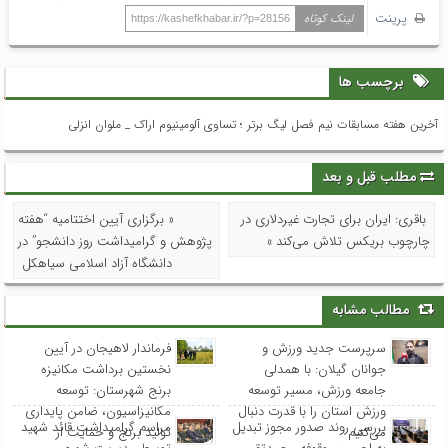
پرینت
لینک کوتاه
https://kashefkhabar.ir/?p=28156
برچسب ها
آخرین هفته مسابقات نیم فصل لیگ برتر ؛ تساوی آلومينيوم اراک _ ملوان انزلی
مطلب قبل و بعد
باقری: ایران برای تجارت غیردلاری در
« برگزاری آیین اختتامیه “هفته
چارچوب بریکس تلاش می‌کند »
پژوهش و گرامیداشت روز دانشجو” در
دانشگاه آزاد اسلامی سیاهکل
مطالب مشابه
سرپرست جدید ورزش و
فرماندار لاهیجان در آیین
جوانان گیلان: با همدلی
نخستین برداشت مکانیزه
جامعه ورزش، مسیر توسعه
برنج شهرستان: توسعه
ورزش استان را با قدرت دنبال
مکانیزاسیون، ضامن پایداری
بررسی روند صدور مجوز تبدیل
مراسم گرامیداشت قائد شهید
می‌کنیم
تولید برنج و حمایت از