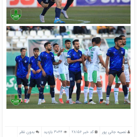
نصیبه جانی پور
کد خبر 28156
3044 بازدید
بدون نظر