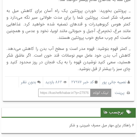
_ پروتئین بخورید: خوردن پروتئین یک راه آسان برای کاهش میل به
مصرف شکر است. پروتئین شما را برای مدت طولانی سیر نگه می‌دارد و
کمتر هوس کربوهیدرات و قندهای تصفیه شده خواهید کرد. غذاهایی
مانند مرغ، تخم‌مرغ، آجیل و حبوباتی مانند لوبیا، نخود و عدس و همچنین
ماست کم چرب منابع خوب پروتئین هستند.
_ کمتر قهوه بنوشید: قهوه مدر است و سطح آب بدن را کاهش می‌دهد.
کاهش آب بدن خود عامل مهم نوسانات قند خون است. اگر عاشق شکر
هستید، سعی کنید نوشیدن قهوه را به یک فنجان در روز محدود کنید و
چای سبز را بیشتر از قبل بنوشید.
نصیبه جانی پور
کد خبر 27976
862 بازدید
بدون نظر
پرینت
لینک کوتاه
https://kashefkhabar.ir/?p=27976
برچسب ها
۶ راهکار برای مهار میل مصرف شیرینی و شکر