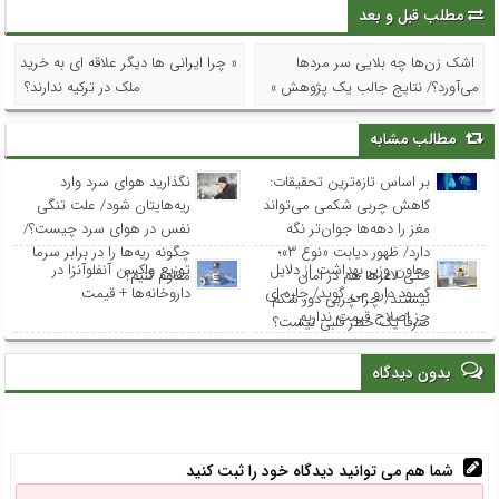
مطلب قبل و بعد
اشک زن‌ها چه بلایی سر مردها
« چرا ایرانی ها دیگر علاقه ای به خرید
می‌آورد؟/ نتایج جالب یک پژوهش »
ملک در ترکیه ندارند؟
مطالب مشابه
بر اساس تازه‌ترین تحقیقات:
نگذارید هوای سرد وارد
کاهش چربی شکمی می‌تواند
ریه‌هایتان شود/ علت تنگی
مغز را دهه‌ها جوان‌تر نگه
نفس در هوای سرد چیست؟/
دارد/ ظهور دیابت «نوع ۳»؛
چگونه ریه‌ها را در برابر سرما
معاون وزیر بهداشت از دلایل
توزیع واکسن‌ آنفلوآنزا در
حتی لاغرها هم در امان
مقاوم کنیم؟
کمبود دارو می گوید/ چاره ای
داروخانه‌ها + قیمت
نیستند/ چرا چربی دور شکم
جز اصلاح قیمت نداریم
صرفاً یک خطر قلبی نیست؟
بدون دیدگاه
شما هم می توانید دیدگاه خود را ثبت کنید