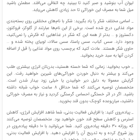
لیوان آب بنوشید و صبر کنید تا ببینید چه اتفاقی می‌افتد. مطمئن باشید
میل شما به مصرف این خوراکی تا حد زیادی کاهش می‌یابد.
_ اسامی مختلف شکر را یاد بگیرید: شکر با نام‌های مختلفی روی بسته‌بندی
مواد غذایی درج شده است. برخی از این نام‌ها عبارتند از گلوکز، فروکتوز،
دکستروز و … بدتر از همه این که شکر در غذاهایی که فکرش را نمی‌کنید،
وجود دارد. سس کباب، سس پاستا، سس سالاد، لوبیای پخته شده و …
حاوی شکر هستند. عادت کنید که برچسب روی مواد غذایی را قبل از اضافه
کردن آنها به سبد خرید بخوانید.
_ خوب بخوابید: زمانی که شما خسته هستید، بدن‌تان انرژی بیشتری طلب
می‌کند و بیشتر به دنبال خوردن خوراکی‌های شیرین خواهید رفت. این
گرایش معمولا به دلیل دیر خوابیدن یا خیلی زود بیدار شدن است.
متخصصان توصیه می‌کنند که شما حداقل ۸ ساعت خواب شبانه داشته
باشید. اگر در اثر خستگی احساس گرسنگی کردید و نیاز به مصرف خوراکی
داشتید، میان‌وعده کوچک بدون قند بخورید.
_‌ پیاده‌روی کنید: با افزایش فعالیت بدنی، شما شاهد افزایش انرژی، کاهش
استرس و کاهش سطح قند خون خواهید بود. متخصصان توصیه می‌کنند
که روزانه ۳۰ دقیقه پیاده‌روی کنید. شما می‌توانید با ۱۰ دقیقه پیاده‌روی در
روز شروع کرده و به تدریج آن را افزایش دهید. با افزایش فعالیت بدنی،
میل شما به غذاهای سالم بیشتر خواهد شد.