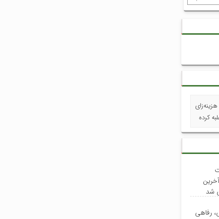
زینه‌زای
به کرده
ت
آخرین
ی شد
ی، رفاهی