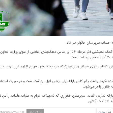
ه حساب سرپرستان خانوار خبر داد.
کاشف خبر / حسینی، سخنگوی ستاد هدفمندی یارانه گفت: یارانه کمک معیشتی آذر مرحله ۱۵۴ بر اساس دهک‌بندی اعلامی از سوی
فاده نکرده باشند، رقم کامل یارانه برای ایشان قابل برداشت است و در صورت استفا
خانوار واریز می‌شود.
ارانه نداریم، گفت: سرپرستان خانواری که تسهیلات اعزام به عتبات عالیات را دریاف
 شد./ خبرآنلاین
پرینت
لینک کوتاه
hefkhabar.ir/?p=27508