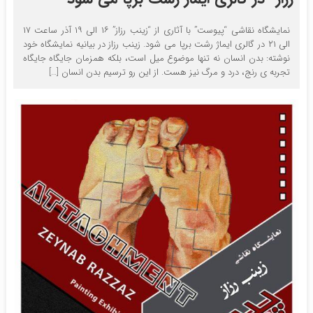
نمایشگاه نقاشی “پیوست” با آثاری از “زینب رزاز” ۱۶ الی ۱۹ آذر ساعت ۱۷
الی ۲۱ در گالری ایماژ رشت برپا می شود. زینب رزاز در بیانیه نمایشگاه خود
نوشته: بدن انسان نه تنها موضوع میل است، بلکه همزمان جایگاه جایگاه
تجربه ی رنج، درد و مرگ نیز هست. از این رو ترسیم بدن انسان […]