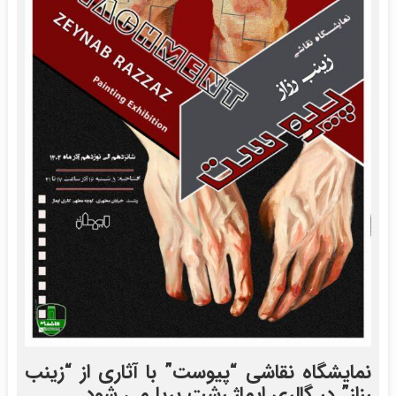
نمایشگاه نقاشی “پیوست” با آثاری از “زینب
رزاز” در گالری ایماژ رشت برپا می شود