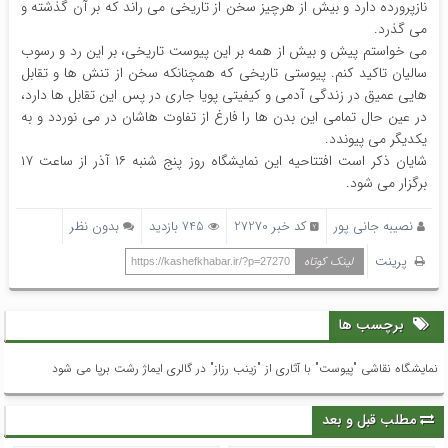
نازپرورده دارد و بیش از هرچیز سخن از تاریخی می راند که بر آن گذشته و
می گذرد.
می خواستم پیش و بیش از همه بر این پیوست تاریخی، بر این رد و رسوب
سالیان تاکید کنم. پیوستی تاریخی که همچنانکه سخن از تنش ها و تقابل
هایی عمیق در زندگی آدمی و کیفیتی پویا جاری در پس این تقابل ها دارد،
در عین حال تمامی این بدن ها را فارغ از تفاوت هاشان در می نوردد و به
یکدیگر می پیوندد.
شایان ذکر است افتتاحیه این نمایشگاه روز پنج شنبه ۱۶ آذر از ساعت ۱۷
برگزار می شود.
نصیبه جانی پور
کد خبر 27270
745 بازدید
بدون نظر
پرینت
لینک کوتاه
https://kashefkhabar.ir/?p=27270
برچسب ها
نمایشگاه نقاشی "پیوست" با آثاری از "زینب رزاز" در گالری ایماژ رشت برپا می شود
مطلب قبل و بعد