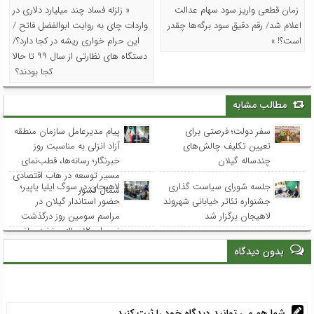
زمان قطعی واریز سود سهام عدالت
« زلزله فساد چند میلیارد دلاری در
اعلام شد/ رقم دقیق سود برگه‌ها چقدر
واردات چای به روایت ابوالفضل فاتح /
است؟! »
این حرام خواری ریشه در کجا دارد؟/
دستگاه های نظارتی از سال ۹۹ تا حالا
کجا بودند؟
مطالب مشابه
سفر دولت؛ فرصتی برای
پیام مدیرعامل سازمان منطقه
تعیین تکلیف چالش‌های
آزاد انزلی به مناسبت روز
چندساله گیلان
خبرنگار؛ رسانه‌ها، قطب‌نمای
مسیر توسعه در هاب اقتصادی
جلسه شورای سیاست گذاری
لاهیجان در سوگ ایلیا یاپیر؛
شمال کشور
جشنواره تئاتر خیابانی شهروند
حضور استاندار گیلان در
لاهیجان برگزار شد
مراسم سومین روز درگذشت
نوجوان ۱۲ ساله و نخبه ریاضی
استان
بدون دیدگاه
شما هم می توانید دیدگاه خود را ثبت کنید