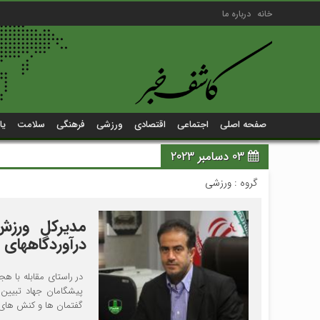
خانه
درباره ما
صفحه اصلی
اجتماعی
اقتصادی
ورزشی
فرهنگی
سلامت
یا
03 دسامبر 2023
گروه :
ورزشی
مدیرکل ورزش 
درآوردگاههای 
در راستای مقابله با ه
پیشگامان جهاد تبیین
گفتمان ها و کنش های ر