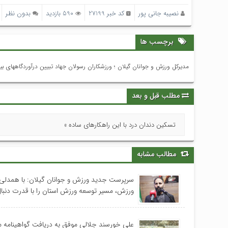
نصیبه جانی پور
کد خبر 27199
590 بازدید
بدون نظر
برچسب ها
مدیرکل ورزش و جوانان گیلان ؛ ورزشکاران رسولان جهاد تبیین درآوردگاههای بی
مطلب قبل و بعد
تسکین دندان درد با این راهکارهای ساده »
مطالب مشابه
سرپرست جدید ورزش و جوانان گیلان: با همدلی
ورزش، مسیر توسعه ورزش استان را با قدرت دنبال
علی خورسند جلالی موفق به دریافت گواهینامه 