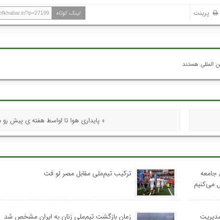
پرینت
لینک کوتاه
hefkhabar.ir/?p=27199
ن المللی هستند
« پایداری هوا تا اواسط هفته ی پیش رو د
 جامعه
ترکیب تیم‌ملی مقابل مصر لو فت
 می‌کنیم
مدیریت
زمان بازگشت تیم‌ملی زنان به ایران مشخص شد