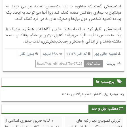
استفانسکی گفت که مشاوره با یک متخصص تغذیه نیز می تواند به
مبتلایان به بیماری رفلاکس معده کمک کند زیرا آنها می توانند به ایجاد یک
برنامه تغذیه شخصی حول نیازها و محرک های خاص فرد کمک کنند.
استفانسکی اظهار کرد: با انتخاب‌های غذایی آگاهانه و همکاری نزدیک با
یک متخصص تغذیه، افراد می‌توانند کنترل بهتری بر علائم رفلاکس معده
داشته باشند و از زندگی راحت‌تر و رضایت‌بخش‌تری، لذت ببرند.
نصیبه جانی پور
کد خبر 27128
698 بازدید
بدون نظر
پرینت
لینک کوتاه
https://kashefkhabar.ir/?p=27128
برچسب ها
چند توصیه برای کاهش علائم «رفلاکس معده»
مطلب قبل و بعد
گزارش تصویری دیدار تیم های
« گلایه صریح جمهوری اسلامی از
فوتبال مس سونگون _ داماش گیلان
دولت رئیسی /کام مردم را با گرانی ها