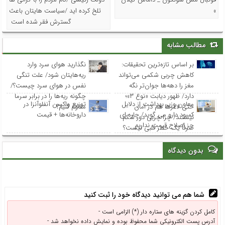
»
تلخ کرده اید /سیاست هایتان باعث
گسترش فقر شده است
مطالب مشابه
بر اساس تازه‌ترین تحقیقات:
نگذارید هوای سرد وارد
کاهش چربی شکمی می‌تواند
ریه‌هایتان شود/ علت تنگی
مغز را دهه‌ها جوان‌تر نگه
نفس در هوای سرد چیست؟/
دارد/ ظهور دیابت «نوع ۳»؛
چگونه ریه‌ها را در برابر سرما
معاون وزیر بهداشت از دلایل
توزیع واکسن‌ آنفلوآنزا در
حتی لاغرها هم در امان
مقاوم کنیم؟
کمبود دارو می گوید/ چاره ای
داروخانه‌ها + قیمت
نیستند/ چرا چربی دور شکم
جز اصلاح قیمت نداریم
صرفاً یک خطر قلبی نیست؟
بدون دیدگاه
شما هم می توانید دیدگاه خود را ثبت کنید
کامل کردن گزینه های ستاره دار (*) الزامی است -
آدرس پست الکترونیکی شما محفوظ بوده و نمایش داده نخواهد شد -