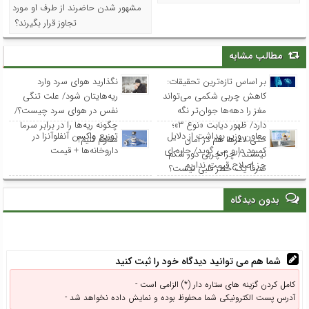
مشهور شدن حاضرند از طرف او مورد
تجاوز قرار بگیرند؟
مطالب مشابه
بر اساس تازه‌ترین تحقیقات:
نگذارید هوای سرد وارد
کاهش چربی شکمی می‌تواند
ریه‌هایتان شود/ علت تنگی
مغز را دهه‌ها جوان‌تر نگه
نفس در هوای سرد چیست؟/
دارد/ ظهور دیابت «نوع ۳»؛
چگونه ریه‌ها را در برابر سرما
معاون وزیر بهداشت از دلایل
توزیع واکسن‌ آنفلوآنزا در
حتی لاغرها هم در امان
مقاوم کنیم؟
کمبود دارو می گوید/ چاره ای
داروخانه‌ها + قیمت
نیستند/ چرا چربی دور شکم
جز اصلاح قیمت نداریم
صرفاً یک خطر قلبی نیست؟
بدون دیدگاه
شما هم می توانید دیدگاه خود را ثبت کنید
کامل کردن گزینه های ستاره دار (*) الزامی است -
آدرس پست الکترونیکی شما محفوظ بوده و نمایش داده نخواهد شد -