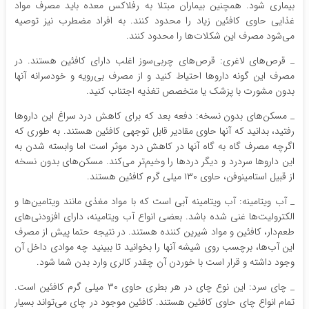
بیماری شود. همچنین بیماران مبتلا به رفلاکس معده باید مصرف مواد
غذایی حاوی کافئین زیاد را محدود کنند. به افراد مضطرب نیز توصیه
می‌شود مصرف این شکلات‌ها را محدود کنند.
_ قرص‌های لاغری: قرص‌های چربی‌سوز اغلب دارای کافئین هستند. در
مصرف این گونه داروها احتیاط کنید و از مصرف بی‌رویه و خودسرانه آنها
بدون مشورت با پزشک یا متخصص تغذیه اجتناب کنید.
_ مسکن‌های بدون نسخه: دفعه بعد که برای کاهش درد سراغ این داروها
رفتید، بدانید که آنها حاوی مقادیر قابل توجهی کافئین هستند. به طوری که
اگرچه مصرف گاه به گاه آنها در کاهش درد موثر است اما وابسته شدن به
این داروها سردرد و دیگر دردها را وخیم‌تر می‌کند. مسکن‌های بدون نسخه
از قبیل استامینوفن، حاوی ۱۳۰ میلی گرم کافئین هستند.
_ آب ویتامینه: آب ویتامینه آبی است که با مواد مغذی مانند ویتامین‌ها و
الکترولیت‌ها غنی شده باشد. بعضی انواع آب ویتامینه، دارای افزودنی‌های
طعم‌دار، کافئین و مواد شیرین کننده هستند. در نتیجه حتما پیش از مصرف
این آب‌ها، برچسب روی شیشه آنها را بخوانید تا ببینید چه موادی داخل آن
وجود داشته و قرار است با خوردن آن چقدر کالری وارد بدن شما شود.
_ چای سرد: این نوع چای در هر بطری حاوی ۳۰ میلی گرم کافئین است.
تمام انواع چای حاوی کافئین هستند. کافئین موجود در چای می‌تواند بسیار