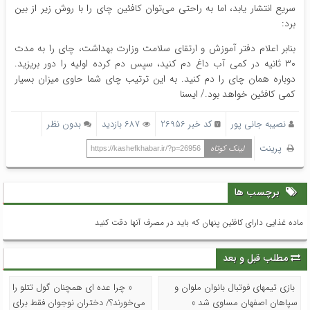
سریع انتشار یابد، اما به راحتی می‌توان کافئین چای را با روش زیر از بین
برد:
بنابر اعلام دفتر آموزش و ارتقای سلامت وزارت بهداشت، چای را به مدت
۳۰ ثانیه در کمی آب داغ دم کنید، سپس دم کرده اولیه را دور بریزید.
دوباره همان چای را دم کنید. به این ترتیب چای شما حاوی میزان بسیار
کمی کافئین خواهد بود./ ایسنا
نصیبه جانی پور
کد خبر 26956
687 بازدید
بدون نظر
پرینت
لینک کوتاه
https://kashefkhabar.ir/?p=26956
برچسب ها
ماده غذایی دارای کافئین پنهان که باید در مصرف آنها دقت کنید
مطلب قبل و بعد
بازی تیمهای فوتبال بانوان ملوان و
« چرا عده ای همچنان گول تتلو را
سپاهان اصفهان مساوی شد »
می‌خورند؟/ دختران نوجوان فقط برای