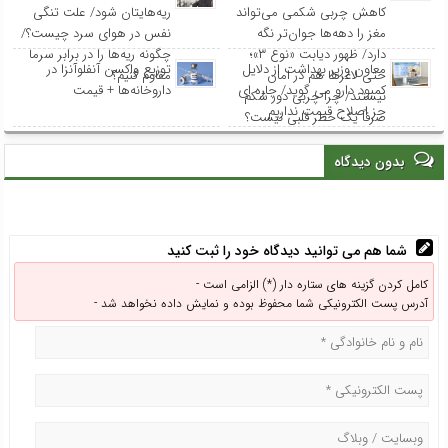
کاهش چربی شکمی می‌تواند
ریه‌هایتان شود/ علت تنگی
مغز را دهه‌ها جوان‌تر نگه
نفس در هوای سرد چیست؟/
دارد/ ظهور دیابت «نوع ۳»؛
چگونه ریه‌ها را در برابر سرما
معاون وزیر بهداشت از دلایل
توزیع واکسن‌ آنفلوآنزا در
حتی لاغرها هم در امان
مقاوم کنیم؟
کمبود دارو می گوید/ چاره ای
داروخانه‌ها + قیمت
نیستند/ چرا چربی دور شکم
جز اصلاح قیمت نداریم
صرفاً یک خطر قلبی نیست؟
بدون دیدگاه
شما هم می توانید دیدگاه خود را ثبت کنید
کامل کردن گزینه های ستاره دار (*) الزامی است -
آدرس پست الکترونیکی شما محفوظ بوده و نمایش داده نخواهد شد -