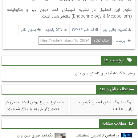
نتایج این تحقیق در نشریه کلینیکال غدد درون ریز و متابولیسم
(Endocrinology & Metabolism) منتشر شده است.
نصیبه جانی پور
کد خبر 26794
537 بازدید
بدون نظر
پرینت
لینک کوتاه
https://kashefkhabar.ir/?p=26794
برچسب ها
روشی شگفت‌انگیز برای کاهش وزن بدن
مطلب قبل و بعد
رنگ به رنگ شدن آسمان گیلان تا
« ممنوع‌الخروج بودن آزاده صمدی در
پایان هفته »
حضور وکیلش به او ابلاغ شده بود
مطالب مشابه
بر اساس تازه‌ترین تحقیقات:
نگذارید هوای سرد وارد