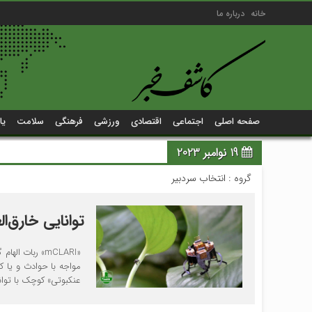
خانه
درباره ما
صفحه اصلی
اجتماعی
اقتصادی
ورزشی
فرهنگی
سلامت
یا
19 نوامبر 2023
گروه :
انتخاب سردبیر
توانایی خارق‌
«mCLARI» ربات
مواجه با حوادث و یا 
عنکبوتی» کوچک با توان