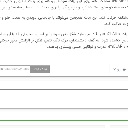
در سال ۲۰۲۰، تیم یک ربات مینیاتوری با الهام از سوسک به نام «HAMR-JR» ساخت. هم برای این ربات سوسکی و هم برای ربات عنکبوت
صفحه دوبعدی استفاده کرد و سپس آنها را برای ایجاد یک ساختار سه بعدی بیرون
ر دو بعد مختلف حرکت کند. این ربات همچنین می‌تواند با جابجایی دویدن به سمت جلو و په
اوت حرکت کند.
پاهای این ربات از طریق مفاصل غیرفعال به بدن متصل است، که ربات «mCLARI» را قادر می‌سازد شکل بدن خود را بر اساس محیطی که
ثال، پاهای آن می تواند تا ۵۰٪ در فضاهای خاص کشیده شود. به گفته دانشمندان‌، درک تأثیر تغییر شکل بر افزایش مانور ح
هند.
پرینت
لینک کوتاه
hefkhabar.ir/?p=26766