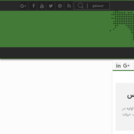
کس
ولیه در
 «ربات