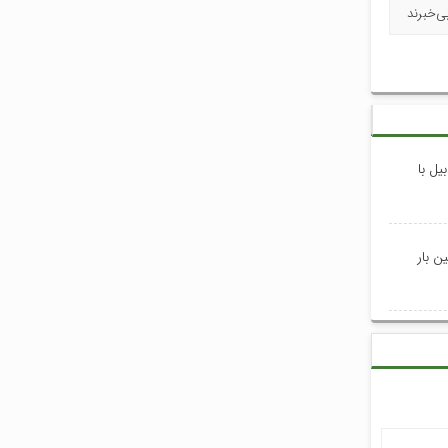
ی‌خبرند
یل با
ن بار