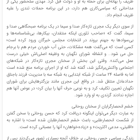
ظریف را بهانه‌ای برای حمله به او و دولت قبل کرد. مهدی سلحشور یکی از
مداحانی که سیاسی‌کاری هم دارد، در این برنامه حملات تندی را علیه
ظریف انجام داد.
از سوی دیگر یک مجری تازه‌کار صدا و سیما در یک برنامه صبحگاهی صدا و
سیما، گفت که «صاحب تئوری اینکه منتقدان، بیکارها، بی‌شناسنامه‌ها و
بی‌سوادها به جهنم بروند در انتخابات مجلس خبرگان ورود کرده است؛
کسی است که می‌گفت همه مشکلات، حتی آب خوردن مردم هم با برجام
حل می شود… و انشالله شورای نگهبان به وظیفه اصلی‌اش خیلی درست
عمل می‌کند». وقتی این بخش از سخنان مجری تازه‌کار در شبکه‌های
اجتماعی واکنش‌برانگیز شد، گفته شد که او از اجرای برنامه منع شده است
اما به فاصله ۲۴ ساعت از شبکه ابتدایی به شبکه سه با مدیریت فرزند باجناق
حدادعادل منتقل شد. در واقع این مجری مانند بزرگترهایش برای شورای
نگهبان تعیین تکلیف کرد و به نوعی حرف آنها را بیان کرد؛ در عوض آنها هم
اجازه ندادند گزندی به او وارد شود.
خشم انحصارگرایان از سخنان روحانی
به عبارت دیگر می‌توان اینگونه دریافت کرد که حسن روحانی با سخن گفتن
از شکست انحصارطلبی، باعث خشم انحصارطلبان شده است؛ با اشاره به
«اقلیتی، مدعی اکثریت» و «زیاده‌خواهان» آنها را عصبانی کرده است.
زندگی سیاسی حسن روحانی بر خلاف آنچه بسیاری تصور می‌کردند پس از