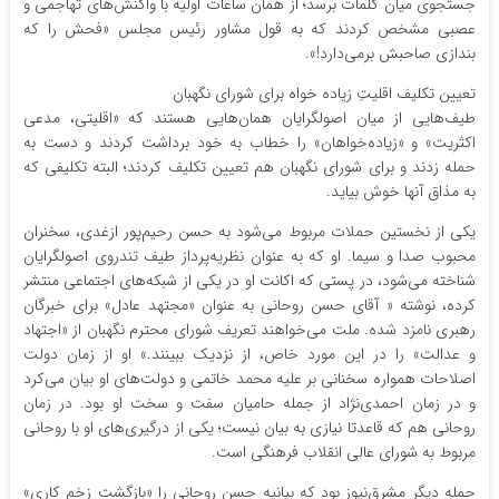
جستجوی میان کلمات برسد؛ از همان ساعات اولیه با واکنش‌های تهاجمی و
عصبی مشخص کردند که به قول مشاور رئیس مجلس «فحش را که
بندازی صاحبش برمی‌دارد!».
تعیین تکلیف اقلیتِ زیاده خواه برای شورای نگهبان
طیف‌هایی از میان اصولگرایان همان‌هایی هستند که «اقلیتی، مدعی
اکثریت» و «زیاده‌خواهان» را خطاب به خود برداشت کردند و دست به
حمله زدند و برای شورای نگهبان هم تعیین تکلیف کردند؛ البته تکلیفی که
به مذاق آنها خوش بیاید.
یکی از نخستین حملات مربوط می‌شود به حسن رحیم‌پور ازغدی، سخنران
محبوب صدا و سیما. او که به عنوان نظریه‌پرداز طیف تندروی اصولگرایان
شناخته می‌شود، در پستی که اکانت او در یکی از شبکه‌های اجتماعی منتشر
کرده، نوشته « آقای حسن روحانی به عنوان «مجتهد عادل» برای خبرگان
رهبری نامزد شده. ملت می‌خواهند تعریف شورای محترم نگهبان از «اجتهاد
و عدالت» را در این مورد خاص، از نزدیک ببینند.» او از زمان دولت
اصلاحات همواره سخنانی بر علیه محمد خاتمی و دولت‌های او بیان می‌کرد
و در زمان احمدی‌نژاد از جمله حامیان سفت و سخت او بود. در زمان
روحانی هم که قاعدتا نیازی به بیان نیست؛ یکی از درگیری‌های او با روحانی
مربوط به شورای عالی انقلاب فرهنگی است.
حمله دیگر مشرق‌نیوز بود که بیانیه حسن روحانی را «بازگشت زخم کاری»