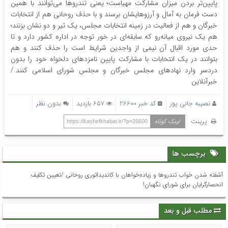
پایین‌تر بردن میزان مشارکت مهیاست؛ یعنی تندروها می‌توانند با همین
دست فرمان به آمال و آرزوهایشان برسند و با حذف روحانی هم از انتخابات
خبرگان و هم از فعالیت در زمینه انتخابات مجلس، یک تیر و دو نشان بزنند؛
هم یک نیروی میانه‌رو که سابقه‌ای در خور توجه در اداره کشور دارد و تا
حدی مورد اقبال آن نیمی از واجدین شرایط است را حذف کنند و هم
بتوانند در یک انتخابات با مشارکت پایین نامزدهای دلخواه خود را بدون
دردسر وارد نهادهای مجلس خبرگان و مجلس شورای اسلامی کنند./
خبرآنلاین
نصیبه جانی پور
کد خبر 26600
657 بازدید
بدون نظر
پرینت
لینک کوتاه
https://kashefkhabar.ir/?p=26600
برچسب ها
آشفته شدن خواب تندروها و زیاده‌خواهان با کاندیداتوری روحانی /تعیین تکلیف
انحصارگرایان برای شورای نگهبان!
مطلب قبل و بعد