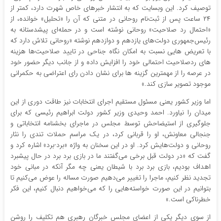
توصیف کرد. این وبسایت که به انتشار خبرهای خاص شهرت دارد، کمتر از
۲۴ ساعت پس از ثبت‌نام روحانی در متنی که آن را «تحلیل» خوانده، از
«احتمال رد صلاحیت» روحانی نوشته است و در حمله‌ای پیشدستانه به
رئیس‌جمهوری دولت‌های یازدهم و دوازدهم نوشته «روحانی تلاش دارد که
با تعریض هایی نسبت به امکان نگاه جناحی در تایید صلاحیت‌ها هزینه
های ردصلاحیت احتمالی خود را افزایش داده و از جانب دیگر حضور خود
در عرصه را از مهمترین گزینه ها برای نشان دادن رای اعتراضی به حکمرانی
موجود تصویر سازی کند.»
اما وزیر کشور یعنی مسئول مستقیم اجرای انتخابات نیز طاقت دوری از این
میدان را نیاورد. احمد وحیدی وزیر کشور دولت ابراهیم رئیسی که برای
جلوگیری از استیضاحش توسط مجلس در ماجرای بخشنامه انتخاباتی و
جنجالی معاونش، او را قربانی کرد، در یک مراسم حملات تندی را نثار
روحانی و دولت‌هایش کرد. او در این سخنان به واژه «برد-برد» اشاره کرد و
گفت که «در دولت قبل برخی می‌گفتند ما در بازی برد برد در حال پیشبرد
اهداف بودیم، بازی برد برد با شیطان یعنی چه مگر آنکه در مبانی خود
تجدید نظر کنیم، ماجرا را تغییر می‌دهیم صورت مساله را عوض می‌کنیم تا
بتوانیم در این صورت خواسته‌هایی را که می‌خواهیم دنبال کنیم، این فکر
خطرناکی است.»
از سوی دیگر یکی از اعضای مجلس خبرگان رهبری هم تکلیف را روشن