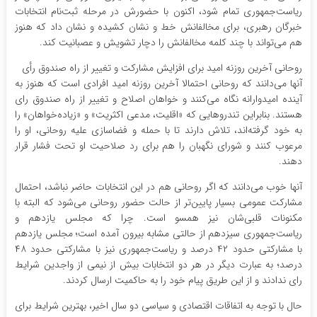
ریاست‌جمهوری تمام شود، اکنون با حضورش در مرحله ثبت‌نام انتخابات
خبرگان رهبری، برای مخالفانش خط و نشان کشیده و نشان داد که هنوز
هم می‌تواند با چند کلمه مخالفانش را دچار تشویش و عصبانیت کند.
روحانی آخرین روزنه امید برای افزایش مشارکت و تغییر از راه صندوق رأی
آنها می‌دانند که روحانی احتمالا آخرین روزنه امید افرادی است که هنوز به
آینده امیدوارانه نگاه می‌کنند و خواهان اصلاح و تغییر از راه صندوق رای
هستند. بنابراین تندروهایی که «اقلیت، مدعی اکثریت» و «زیاده‌خواهان» را
به خود گرفته‌اند، تلاش دارند تا با حمله و فضاسازی علیه روحانی، او را
مرعوب کنند و شورای نگهبان را هم برای رد صلاحیت او تحت فشار قرار
دهند.
آنها خوب می‌دانند که اگر روحانی هم در این انتخابات حاضر نباشد، احتمال
مشارکت عمومی بسیار پایین‌تر از حالت حضور روحانی می‌شود که البته با
مکنونات قلبی‌شان نیز همسو است. چرا که مجلس یازدهم و
ریاست‌جمهوری سیزدهم از حالتی مشابه بیرون آمده است؛ مجلس یازدهم
با مشارکتی حدود ۴۲ درصد و ریاست‌جمهوری نیز با مشارکتی حدود ۴۸
درصد؛ به عبارت دیگر در هر دو انتخابات بیش از نیمی از واجدین شرایط
رای ندادند و از این طریق پیام خود را به حاکمیت ارسال کردند.
حال با توجه به اتفاقات اقتصادی و سیاسی دو سال اخیر، بهترین شرایط برای