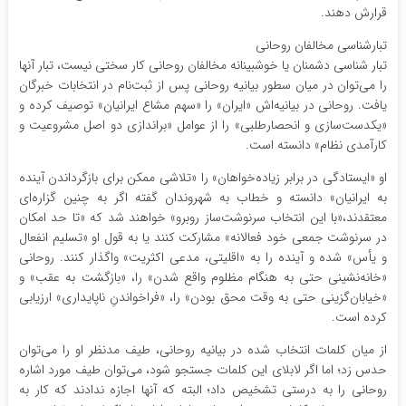
قرارش دهند.
تبارشناسی مخالفان روحانی
تبار شناسی دشمنان یا خوشبینانه مخالفان روحانی کار سختی نیست، تبار آنها
را می‌توان در میان سطور بیانیه روحانی پس از ثبت‌نام در انتخابات خبرگان
یافت. روحانی در بیانیه‌اش «ایران» را «سهم مشاع ایرانیان» توصیف کرده و
«یکدست‌سازی و انحصارطلبی» را از عوامل «براندازی دو اصل مشروعیت و
کارآمدی نظام» دانسته است.
او «ایستادگی در برابر زیاده‌خواهان» را «تلاشی ممکن برای بازگرداندن آینده
به ایرانیان» دانسته و خطاب به شهروندان گفته اگر به چنین گزاره‌ای
معتقدند،«با این انتخاب سرنوشت‌ساز روبرو» خواهند شد که «تا حد امکان
در سرنوشت جمعی خود فعالانه» مشارکت کنند یا به قول او «تسلیم انفعال
و یأس» شده و آینده را به «اقلیتی، مدعی اکثریت» واگذار کنند. روحانی
«خانه‌نشینی حتی به هنگام مظلوم واقع شدن» را، «بازگشت به عقب» و
«خیابان‌گزینی حتی به وقت محق بودن» را، «فراخواندنِ ناپایداری» ارزیابی
کرده است.
از میان کلمات انتخاب شده در بیانیه روحانی، طیف مدنظر او را می‌توان
حدس زد؛ اما اگر لابلای این کلمات جستجو شود، می‌توان طیف مورد اشاره
روحانی را به درستی تشخیص داد؛ البته که آنها اجازه ندادند که کار به