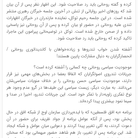
کرده و گفته روحانی باید رد صلاحیت شود. این اظهار نظر پس از آن بیان
شد که روزهای اخیر روایاتی از تنش در آخرین جلسه خبرگان رهبری منتشر
شده است. در این جلسه رحیم توکل، نماینده مازندران در خبرگان اظهارات
تندی علیه روحانی در حضور او بیان کرده و پس از آن روحانی نیز پاسخی
داده و از صحن خارج شده است. توکل در توضیحاتی پیرامون این ماجرا،
تاکید کرده که روحانی باید رد صلاحیت شود.
آشفته شدن خواب تندروها و زیاده‌خواهان با کاندیداتوری روحانی /
انحصارگرایان به دنبال مشارکت پایین هستند!
موجودیت سیاسی روحانی چه کسانی را آشفته کرده است؟
جریانات تندروی اصولگرایان که اتفاقا بعضا در بخش‌های مهمی نیز قرار
دارند، موجودیت سیاسی حسن روحانی را بر خلاف منویات سیاسی‌شان
می‌دانند. به عبارت دیگر، زیست سیاسی این طیف‌ها در گرو عدم وجود هر
نوع تفکری زاویه‌دار با تفکر خود است. این جریانات تندرو، اخیرا در صدا و
سیما نمود بیشتری پیدا کرده‌اند.
برنامه «به افق فلسطین» که با ایده‌پردازی سازمان اوج از شبکه افق در حال
پخش بود، پس از آنکه عوامل برنامه از جواد ظریف برای حضور در آن
دعوت کردند، به کلی تغییر پیدا کردند و دعوایی میان عوامل و شبکه ایجاد
شد. این برنامه پس از تغییر، باز هم شاهد حضور میهمانی بود که سخنان